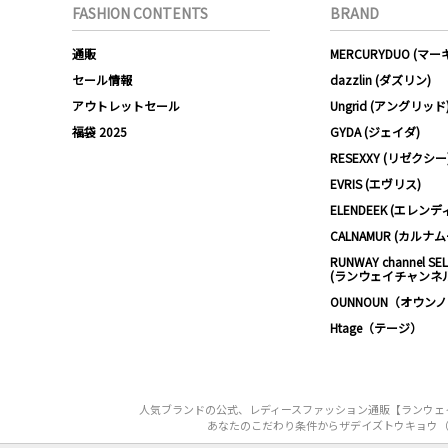
FASHION CONTENTS
BRAND
通販
MERCURYDUO (マ
セール情報
dazzlin (ダズリン)
アウトレットセール
Ungrid (アングリッド
福袋 2025
GYDA (ジェイダ)
RESEXXY (リゼクシー
EVRIS (エヴリス)
ELENDEEK (エレンデ
CALNAMUR (カルナ
RUNWAY channel SE
(ランウェイチャンネ
OUNNOUN（オウン
Htage（テージ）
人気ブランドの公式、レディースファッション通販【ランウェイチ
あなたのこだわり条件からザデイズトウキョウ（The