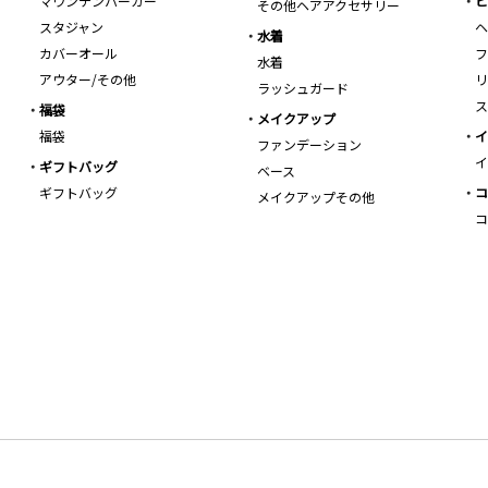
マウンテンパーカー
ビ
その他ヘアアクセサリー
スタジャン
ヘ
水着
カバーオール
フ
水着
アウター/その他
リ
ラッシュガード
ス
福袋
メイクアップ
福袋
イ
ファンデーション
イ
ギフトバッグ
ベース
ギフトバッグ
コ
メイクアップその他
コ