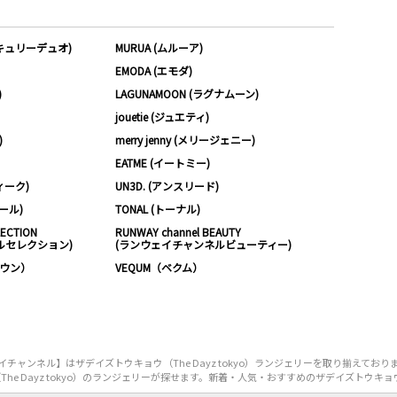
ーキュリーデュオ)
MURUA (ムルーア)
EMODA (エモダ)
)
LAGUNAMOON (ラグナムーン)
jouetie (ジュエティ)
)
merry jenny (メリージェニー)
EATME (イートミー)
ィーク)
UN3D. (アンスリード)
ムール)
TONAL (トーナル)
LECTION
RUNWAY channel BEAUTY
ルセレクション)
(ランウェイチャンネルビューティー)
ノウン）
VEQUM（ベクム）
ャンネル】はザデイズトウキョウ（The Dayz tokyo）ランジェリーを取り揃えてお
 Dayz tokyo）のランジェリーが探せます。新着・人気・おすすめのザデイズトウキョウ（T