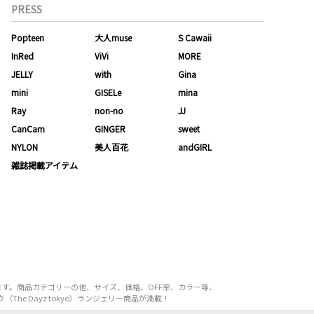
PRESS
Popteen
大人muse
S Cawaii
InRed
ViVi
MORE
JELLY
with
Gina
mini
GISELe
mina
Ray
non-no
JJ
CanCam
GINGER
sweet
NYLON
美人百花
andGIRL
雑誌掲載アイテム
ります。商品カテゴリーの他、サイズ、価格、OFF率、カラー等、
he Dayz tokyo）ランジェリー商品が満載！