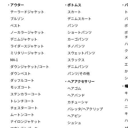
アウター
ボトムス
バ
テーラードジャケット
スカート
ト
ブルゾン
デニムスカート
バ
ベスト
パンツ
ボ
ノーカラージャケット
ショートパンツ
ボ
チ
デニムジャケット
カーゴパンツ
ハ
ライダースジャケット
チノパンツ
ク
ミリタリージャケット
スウェットパンツ
メ
MA-1
スラックス
エ
ダウンジャケット/コート
デニムパンツ
か
ダウンベスト
パンツ/その他
シ
ダッフルコート
ヘアアクセサリー
帽
モッズコート
ヘアゴム
キ
ステンカラーコート
ヘアバンド
ハ
トレンチコート
カチューシャ
ニ
チェスターコート
バレッタ/ヘアクリップ
キ
ムートンコート
ヘアピン
ハ
ナイロンジャケット
シュシュ