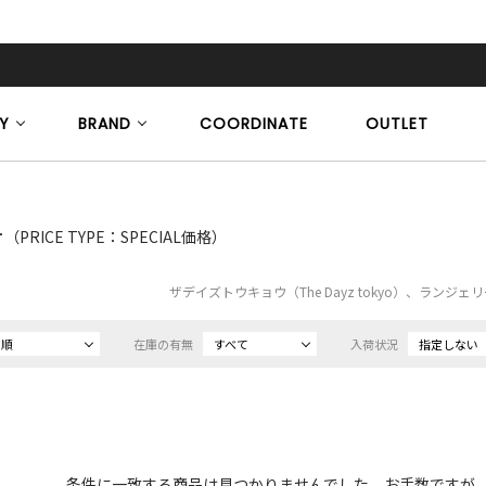
Y
BRAND
COORDINATE
OUTLET
ー
（PRICE TYPE：SPECIAL価格）
ザデイズトウキョウ（The Dayz tokyo）、ランジ
め順
在庫の有無
すべて
入荷状況
指定しない
条件に一致する商品は見つかりませんでした。お手数ですが