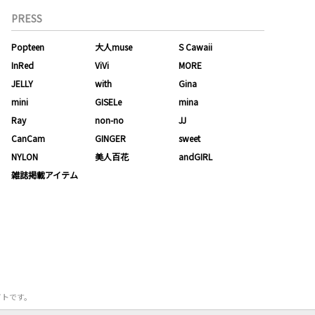
PRESS
Popteen
大人muse
S Cawaii
InRed
ViVi
MORE
JELLY
with
Gina
mini
GISELe
mina
Ray
non-no
JJ
CanCam
GINGER
sweet
NYLON
美人百花
andGIRL
雑誌掲載アイテム
サイトです。