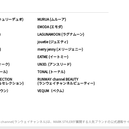
ーキュリーデュオ)
MURUA (ムルーア)
EMODA (エモダ)
)
LAGUNAMOON (ラグナムーン)
jouetie (ジュエティ)
)
merry jenny (メリージェニー)
EATME (イートミー)
ィーク)
UN3D. (アンスリード)
ムール)
TONAL (トーナル)
LECTION
RUNWAY channel BEAUTY
ルセレクション)
(ランウェイチャンネルビューティー)
ノウン）
VEQUM（ベクム）
Y channel(ランウェイチャンネル)は、MARK STYLERが展開する人気ブランドの公式通販