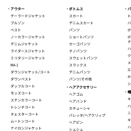
アウター
ボトムス
バ
テーラードジャケット
スカート
ト
ブルゾン
デニムスカート
バ
ベスト
パンツ
ボ
ノーカラージャケット
ショートパンツ
ボ
チ
デニムジャケット
カーゴパンツ
ハ
ライダースジャケット
チノパンツ
ク
ミリタリージャケット
スウェットパンツ
メ
MA-1
スラックス
エ
ダウンジャケット/コート
デニムパンツ
か
ダウンベスト
パンツ/その他
シ
ダッフルコート
ヘアアクセサリー
帽
モッズコート
ヘアゴム
キ
ステンカラーコート
ヘアバンド
ハ
トレンチコート
カチューシャ
ニ
チェスターコート
バレッタ/ヘアクリップ
キ
ムートンコート
ヘアピン
ハ
ナイロンジャケット
シュシュ