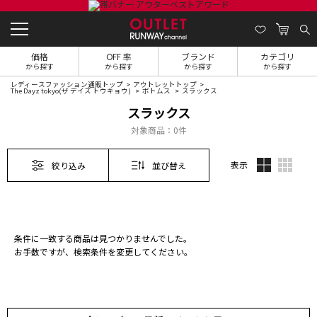
価格
OFF 率
ブランド
カテゴリ
から探す
から探す
から探す
から探す
レディースファッション通販トップ
アウトレットトップ
The Dayz tokyo(ザ デイズ トウキョウ)
ボトムス
スラックス
スラックス
対象商品：
0件
表示
絞り込み
並び替え
条件に一致する商品は見つかりませんでした。
お手数ですが、検索条件を変更してください。