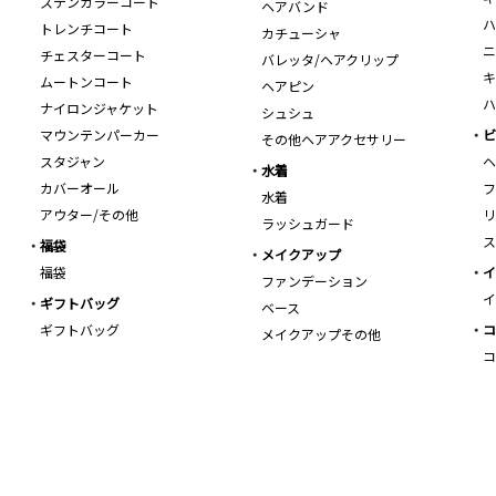
ステンカラーコート
ヘアバンド
ハ
トレンチコート
カチューシャ
ニ
チェスターコート
バレッタ/ヘアクリップ
キ
ムートンコート
ヘアピン
ハ
ナイロンジャケット
シュシュ
マウンテンパーカー
ビ
その他ヘアアクセサリー
スタジャン
ヘ
水着
カバーオール
フ
水着
アウター/その他
リ
ラッシュガード
ス
福袋
メイクアップ
福袋
イ
ファンデーション
イ
ギフトバッグ
ベース
ギフトバッグ
コ
メイクアップその他
コ