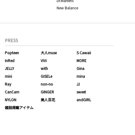
Dr.Martens
New Balance
PRESS
Popteen
大人muse
S Cawaii
InRed
ViVi
MORE
JELLY
with
Gina
mini
GISELe
mina
Ray
non-no
JJ
CanCam
GINGER
sweet
NYLON
美人百花
andGIRL
雑誌掲載アイテム