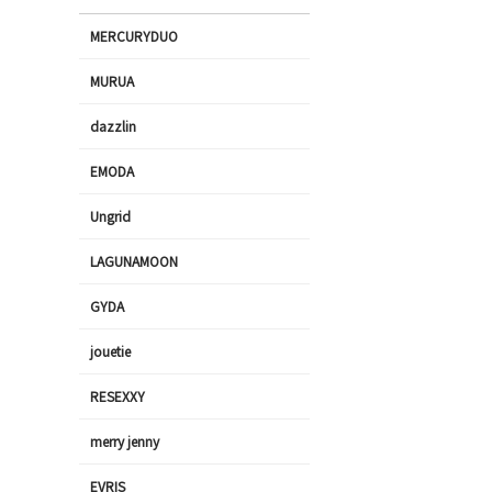
MERCURYDUO
MURUA
dazzlin
EMODA
Ungrid
LAGUNAMOON
GYDA
jouetie
RESEXXY
merry jenny
EVRIS