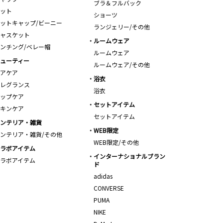
ブラ＆フルバック
ット
ショーツ
ットキャップ/ビーニー
ランジェリー/その他
ャスケット
ルームウェア
ンチング/ベレー帽
ルームウェア
ューティー
ルームウェア/その他
アケア
浴衣
レグランス
浴衣
ップケア
セットアイテム
キンケア
セットアイテム
ンテリア・雑貨
WEB限定
ンテリア・雑貨/その他
WEB限定/その他
ラボアイテム
インターナショナルブラン
ラボアイテム
ド
adidas
CONVERSE
PUMA
NIKE