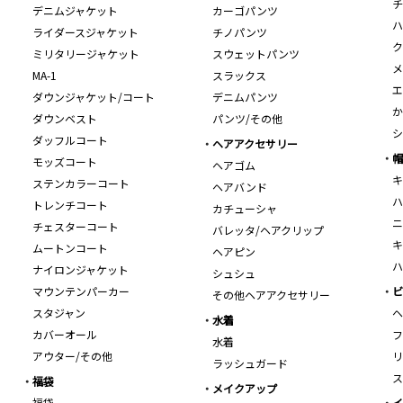
チ
デニムジャケット
カーゴパンツ
ハ
ライダースジャケット
チノパンツ
ク
ミリタリージャケット
スウェットパンツ
メ
MA-1
スラックス
エ
ダウンジャケット/コート
デニムパンツ
か
ダウンベスト
パンツ/その他
シ
ダッフルコート
ヘアアクセサリー
帽
モッズコート
ヘアゴム
キ
ステンカラーコート
ヘアバンド
ハ
トレンチコート
カチューシャ
ニ
チェスターコート
バレッタ/ヘアクリップ
キ
ムートンコート
ヘアピン
ハ
ナイロンジャケット
シュシュ
マウンテンパーカー
ビ
その他ヘアアクセサリー
スタジャン
ヘ
水着
カバーオール
フ
水着
アウター/その他
リ
ラッシュガード
ス
福袋
メイクアップ
福袋
イ