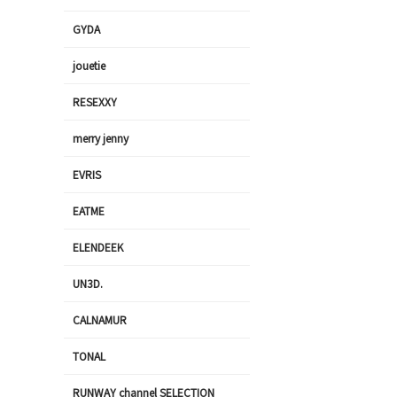
GYDA
jouetie
RESEXXY
merry jenny
EVRIS
EATME
ELENDEEK
UN3D.
CALNAMUR
TONAL
RUNWAY channel SELECTION