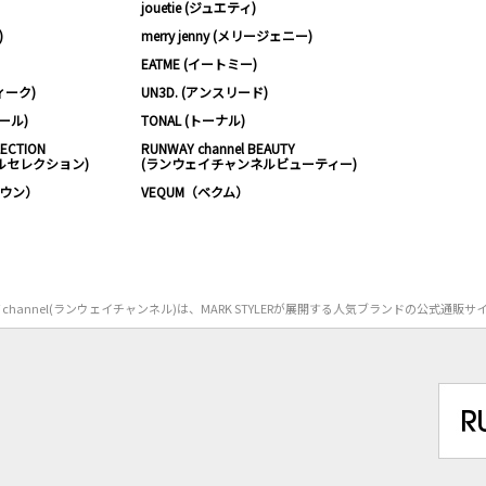
jouetie (ジュエティ)
)
merry jenny (メリージェニー)
EATME (イートミー)
ィーク)
UN3D. (アンスリード)
ムール)
TONAL (トーナル)
LECTION
RUNWAY channel BEAUTY
ルセレクション)
(ランウェイチャンネルビューティー)
ノウン）
VEQUM（ベクム）
Y channel(ランウェイチャンネル)は、MARK STYLERが展開する人気ブランドの公式通販