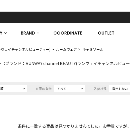
Y
BRAND
COORDINATE
OUTLET
TY(ランウェイチャンネルビューティー)
ルームウェア
キャミソール
ル
（ブランド：RUNWAY channel BEAUTY(ランウェイチャンネルビューティー
め順
在庫の有無
すべて
入荷状況
指定しない
条件に一致する商品は見つかりませんでした。お手数ですが