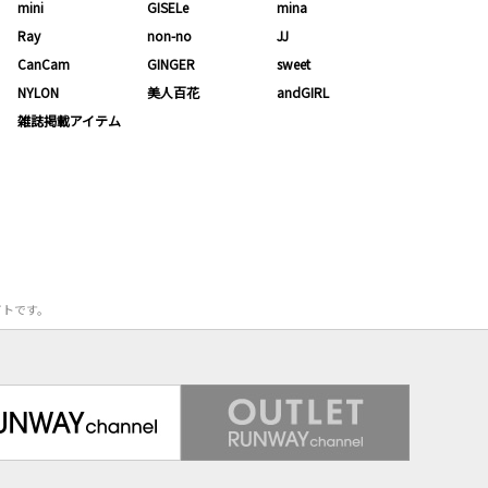
mini
GISELe
mina
Ray
non-no
JJ
CanCam
GINGER
sweet
NYLON
美人百花
andGIRL
雑誌掲載アイテム
サイトです。