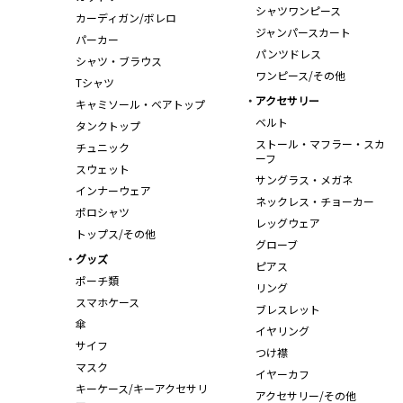
シャツワンピース
カーディガン/ボレロ
ジャンパースカート
パーカー
パンツドレス
シャツ・ブラウス
ワンピース/その他
Tシャツ
アクセサリー
キャミソール・ベアトップ
ベルト
タンクトップ
ストール・マフラー・スカ
チュニック
ーフ
スウェット
サングラス・メガネ
インナーウェア
ネックレス・チョーカー
ポロシャツ
レッグウェア
トップス/その他
グローブ
グッズ
ピアス
ポーチ類
リング
スマホケース
ブレスレット
傘
イヤリング
サイフ
つけ襟
マスク
イヤーカフ
キーケース/キーアクセサリ
アクセサリー/その他
ー