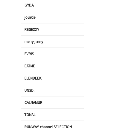
GYDA
jouetie
RESEXXY
merry jenny
EVRIS
EATME
ELENDEEK
UN3D.
CALNAMUR
TONAL
RUNWAY channel SELECTION