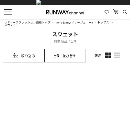
レディースファッション通販トップ
merry jenny(メリージェニー)
トップス
スウェット
スウェット
対象商品：
1件
表示
絞り込み
並び替え