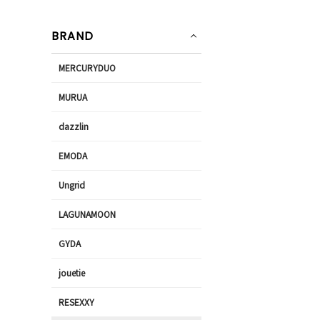
BRAND
MERCURYDUO
MURUA
dazzlin
EMODA
Ungrid
LAGUNAMOON
GYDA
jouetie
RESEXXY