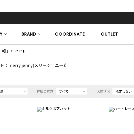
Y
BRAND
COORDINATE
OUTLET
帽子
ハット
：merry jenny(メリージェニー)）
め順
在庫の有無
すべて
入荷状況
指定しない