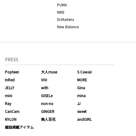
PUMA
NIKE
Dr.Martens
New Balance
PRESS
Popteen
大人muse
S Cawaii
InRed
ViVi
MORE
JELLY
with
Gina
mini
GISELe
mina
Ray
non-no
JJ
CanCam
GINGER
sweet
NYLON
美人百花
andGIRL
雑誌掲載アイテム