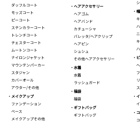
シ
ダッフルコート
ヘアアクセサリー
帽
モッズコート
ヘアゴム
キ
ピーコート
ヘアバンド
ハ
ステンカラーコート
カチューシャ
ニ
トレンチコート
バレッタ/ヘアクリップ
キ
チェスターコート
ヘアピン
ハ
ムートンコート
シュシュ
ナイロンジャケット
ビ
その他ヘアアクセサリー
マウンテンパーカー
ヘ
水着
スタジャン
フ
水着
カバーオール
リ
ラッシュガード
アウター/その他
ス
福袋
メイクアップ
イ
福袋
ファンデーション
イ
ギフトバッグ
ベース
コ
ギフトバッグ
メイクアップその他
コ