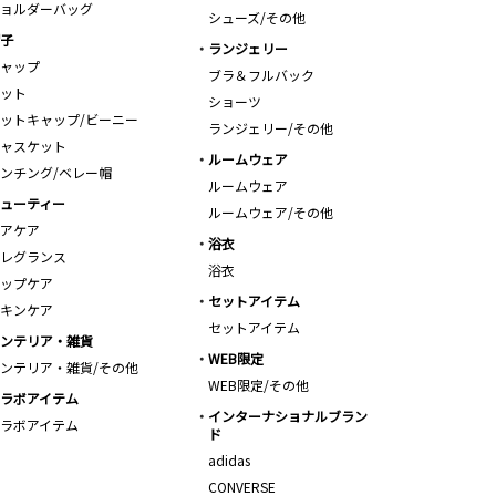
ョルダーバッグ
シューズ/その他
子
ランジェリー
ャップ
ブラ＆フルバック
ット
ショーツ
ットキャップ/ビーニー
ランジェリー/その他
ャスケット
ルームウェア
ンチング/ベレー帽
ルームウェア
ューティー
ルームウェア/その他
アケア
浴衣
レグランス
浴衣
ップケア
セットアイテム
キンケア
セットアイテム
ンテリア・雑貨
WEB限定
ンテリア・雑貨/その他
WEB限定/その他
ラボアイテム
インターナショナルブラン
ラボアイテム
ド
adidas
CONVERSE