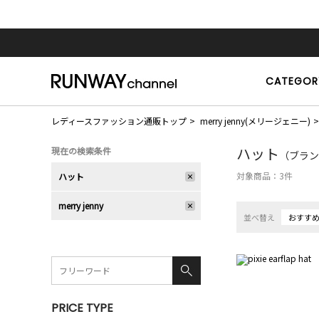
CATEGOR
レディースファッション通販トップ
merry jenny(メリージェニー)
ハット
現在の検索条件
（ブランド
対象商品：
3
件
ハット
merry jenny
並べ替え
おすす
PRICE TYPE