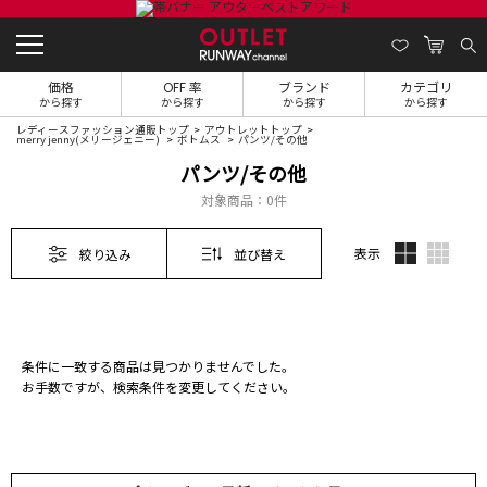
価格
OFF 率
ブランド
カテゴリ
から探す
から探す
から探す
から探す
レディースファッション通販トップ
アウトレットトップ
merry jenny(メリージェニー)
ボトムス
パンツ/その他
パンツ/その他
対象商品：
0件
表示
絞り込み
並び替え
条件に一致する商品は見つかりませんでした。
お手数ですが、検索条件を変更してください。