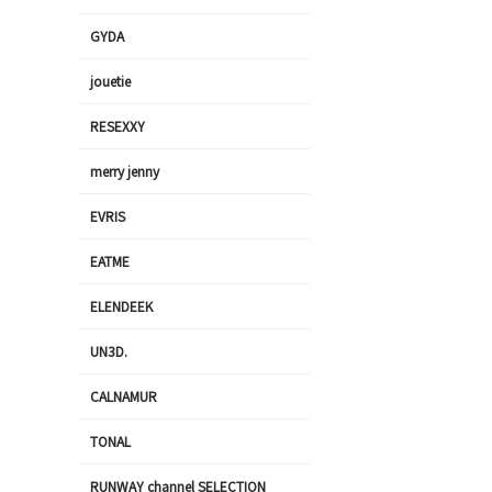
GYDA
jouetie
RESEXXY
merry jenny
EVRIS
EATME
ELENDEEK
UN3D.
CALNAMUR
TONAL
RUNWAY channel SELECTION