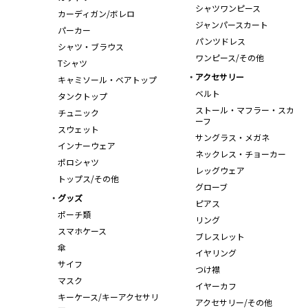
シャツワンピース
カーディガン/ボレロ
ジャンパースカート
パーカー
パンツドレス
シャツ・ブラウス
ワンピース/その他
Tシャツ
アクセサリー
キャミソール・ベアトップ
ベルト
タンクトップ
ストール・マフラー・スカ
チュニック
ーフ
スウェット
サングラス・メガネ
インナーウェア
ネックレス・チョーカー
ポロシャツ
レッグウェア
トップス/その他
グローブ
グッズ
ピアス
ポーチ類
リング
スマホケース
ブレスレット
傘
イヤリング
サイフ
つけ襟
マスク
イヤーカフ
キーケース/キーアクセサリ
アクセサリー/その他
ー