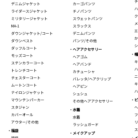
チ
デニムジャケット
カーゴパンツ
ハ
ライダースジャケット
チノパンツ
ク
ミリタリージャケット
スウェットパンツ
メ
MA-1
スラックス
エ
ダウンジャケット/コート
デニムパンツ
か
ダウンベスト
パンツ/その他
シ
ダッフルコート
ヘアアクセサリー
帽
モッズコート
ヘアゴム
キ
ステンカラーコート
ヘアバンド
ハ
トレンチコート
カチューシャ
ニ
チェスターコート
バレッタ/ヘアクリップ
キ
ムートンコート
ヘアピン
ハ
ナイロンジャケット
シュシュ
マウンテンパーカー
ビ
その他ヘアアクセサリー
スタジャン
ヘ
水着
カバーオール
フ
水着
アウター/その他
リ
ラッシュガード
ス
福袋
メイクアップ
福袋
イ