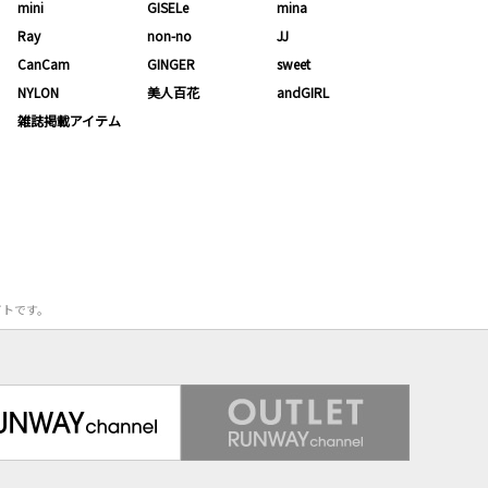
mini
GISELe
mina
Ray
non-no
JJ
CanCam
GINGER
sweet
NYLON
美人百花
andGIRL
雑誌掲載アイテム
サイトです。