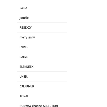
GYDA
jouetie
RESEXXY
merry jenny
EVRIS
EATME
ELENDEEK
UN3D.
CALNAMUR
TONAL
RUNWAY channel SELECTION