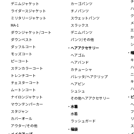
チ
デニムジャケット
カーゴパンツ
ハ
ライダースジャケット
チノパンツ
ク
ミリタリージャケット
スウェットパンツ
メ
MA-1
スラックス
エ
ダウンジャケット/コート
デニムパンツ
か
ダウンベスト
パンツ/その他
シ
ダッフルコート
ヘアアクセサリー
帽
モッズコート
ヘアゴム
キ
ピーコート
ヘアバンド
ハ
ステンカラーコート
カチューシャ
ニ
トレンチコート
バレッタ/ヘアクリップ
キ
チェスターコート
ヘアピン
ハ
ムートンコート
シュシュ
ナイロンジャケット
ビ
その他ヘアアクセサリー
マウンテンパーカー
ヘ
水着
スタジャン
フ
水着
カバーオール
リ
ラッシュガード
アウター/その他
ス
福袋
メイクアップ
イ