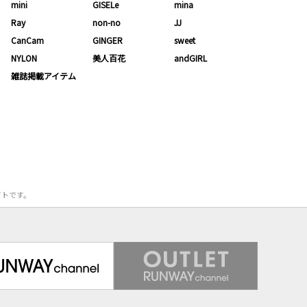
mini
GISELe
mina
Ray
non-no
JJ
CanCam
GINGER
sweet
NYLON
美人百花
andGIRL
雑誌掲載アイテム
サイトです。