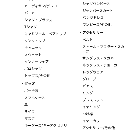
シャツワンピース
カーディガン/ボレロ
ジャンパースカート
パーカー
パンツドレス
シャツ・ブラウス
ワンピース/その他
Tシャツ
アクセサリー
キャミソール・ベアトップ
ベルト
タンクトップ
ストール・マフラー・スカ
チュニック
ーフ
スウェット
サングラス・メガネ
インナーウェア
ネックレス・チョーカー
ポロシャツ
レッグウェア
トップス/その他
グローブ
グッズ
ピアス
ポーチ類
リング
スマホケース
ブレスレット
傘
イヤリング
サイフ
つけ襟
マスク
イヤーカフ
キーケース/キーアクセサリ
アクセサリー/その他
ー