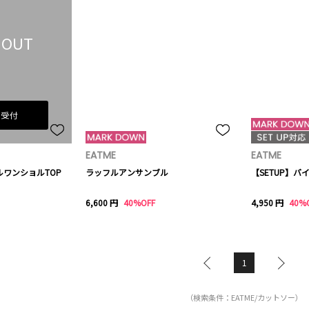
 OUT
荷受付
EATME
EATME
ルワンショルTOP
ラッフルアンサンブル
【SETUP】バ
6,600 円
40%OFF
4,950 円
40%
1
（検索条件：EATME/カットソー）