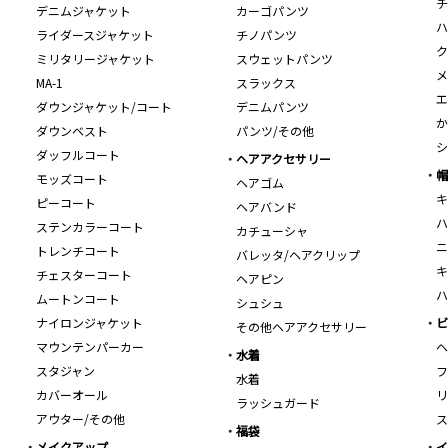
チ
デニムジャケット
カーゴパンツ
ハ
ライダースジャケット
チノパンツ
ク
ミリタリージャケット
スウェットパンツ
メ
MA-1
スラックス
エ
ダウンジャケット/コート
デニムパンツ
か
ダウンベスト
パンツ/その他
シ
ダッフルコート
ヘアアクセサリー
帽
モッズコート
ヘアゴム
キ
ピーコート
ヘアバンド
ハ
ステンカラーコート
カチューシャ
ニ
トレンチコート
バレッタ/ヘアクリップ
キ
チェスターコート
ヘアピン
ハ
ムートンコート
シュシュ
ナイロンジャケット
ビ
その他ヘアアクセサリー
マウンテンパーカー
ヘ
水着
スタジャン
フ
水着
カバーオール
リ
ラッシュガード
アウター/その他
ス
福袋
メイクアップ
イ