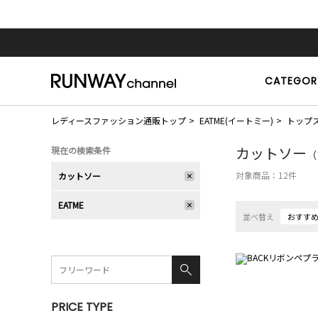
CATEGOR
レディースファッション通販トップ
EATME(イートミー)
トップ
カットソー
現在の検索条件
（
対象商品：
12
件
カットソー
EATME
並べ替え
おすす
PRICE TYPE