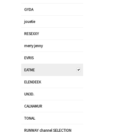
GYDA
jouetie
RESEXXY
merry jenny
EVRIS
EATME
ELENDEEK
UN3D.
CALNAMUR
TONAL
RUNWAY channel SELECTION