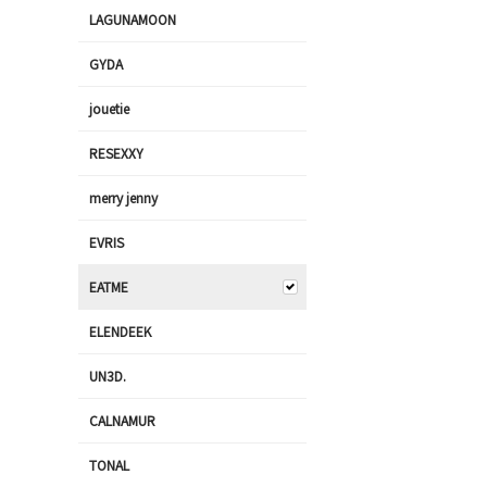
LAGUNAMOON
GYDA
jouetie
RESEXXY
merry jenny
EVRIS
EATME
ELENDEEK
UN3D.
CALNAMUR
TONAL