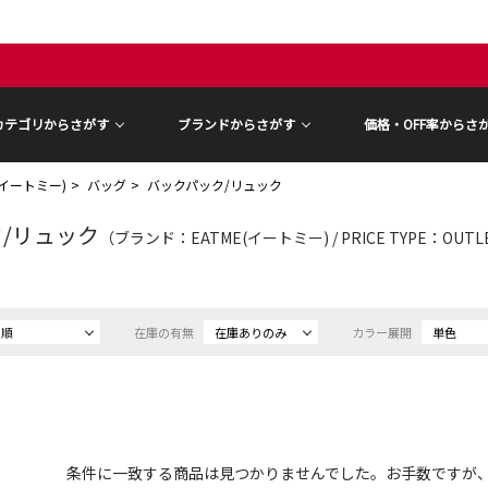
カテゴリからさがす
ブランドからさがす
価格・OFF率からさ
E(イートミー)
バッグ
バックパック/リュック
/リュック
（ブランド：EATME(イートミー) / PRICE TYPE：OUT
め順
在庫の有無
在庫ありのみ
カラー展開
単色
条件に一致する商品は見つかりませんでした。お手数ですが