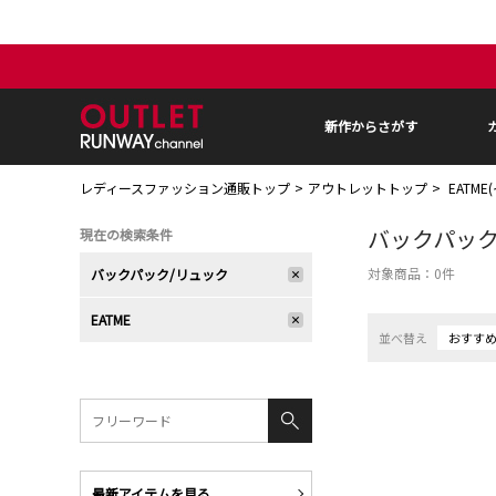
新作からさがす
レディースファッション通販トップ
アウトレットトップ
EATM
バックパック
現在の検索条件
対象商品：
0
件
バックパック/リュック
EATME
並べ替え
おすす
最新アイテムを見る