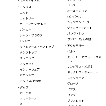
セールアイテム
ドレス
トップス
オールインワン
ニット
ロンパース
カットソー
シャツワンピース
カーディガン/ボレロ
ジャンパースカート
パーカー
パンツドレス
シャツ・ブラウス
ワンピース/その他
Tシャツ
アクセサリー
キャミソール・ベアトップ
ベルト
タンクトップ
ストール・マフラー・スカ
チュニック
ーフ
スウェット
サングラス・メガネ
インナーウェア
ネックレス・チョーカー
ポロシャツ
レッグウェア
トップス/その他
グローブ
グッズ
ピアス
ポーチ類
リング
スマホケース
ブレスレット
傘