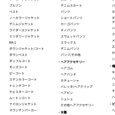
ブルゾン
デニムスカート
バ
ベスト
パンツ
ボ
ノーカラージャケット
ショートパンツ
ボ
チ
デニムジャケット
カーゴパンツ
ハ
ライダースジャケット
チノパンツ
ク
ミリタリージャケット
スウェットパンツ
メ
MA-1
スラックス
エ
ダウンジャケット/コート
デニムパンツ
か
ダウンベスト
パンツ/その他
シ
ダッフルコート
ヘアアクセサリー
帽
モッズコート
ヘアゴム
キ
ピーコート
ヘアバンド
ハ
ステンカラーコート
カチューシャ
ニ
トレンチコート
バレッタ/ヘアクリップ
キ
チェスターコート
ヘアピン
ハ
ムートンコート
シュシュ
ナイロンジャケット
ビ
その他ヘアアクセサリー
マウンテンパーカー
ヘ
水着