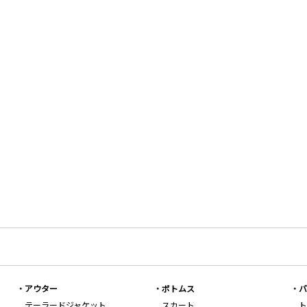
アウター
ボトムス
バ
テーラードジャケット
スカート
ト