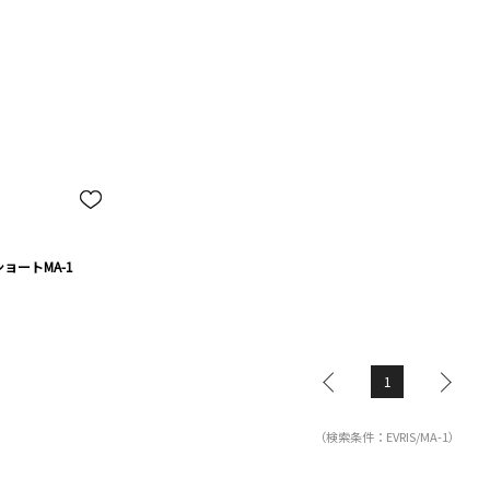
ョートMA-1
1
（検索条件：EVRIS/MA-1）