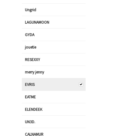
Ungrid
LAGUNAMOON
GYDA
jouetie
RESEXXY
merry jenny
EVRIS
EATME
ELENDEEK
UN3D.
CALNAMUR