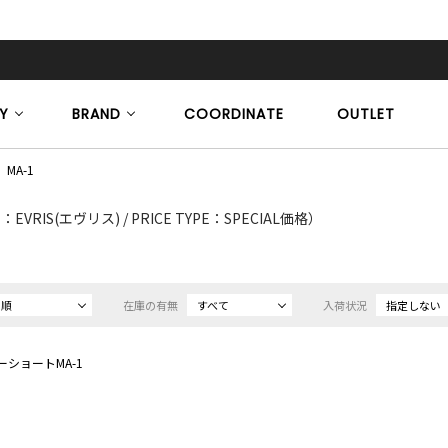
Y
BRAND
COORDINATE
OUTLET
MA-1
VRIS(エヴリス) / PRICE TYPE：SPECIAL価格）
め順
在庫の有無
すべて
入荷状況
指定しない