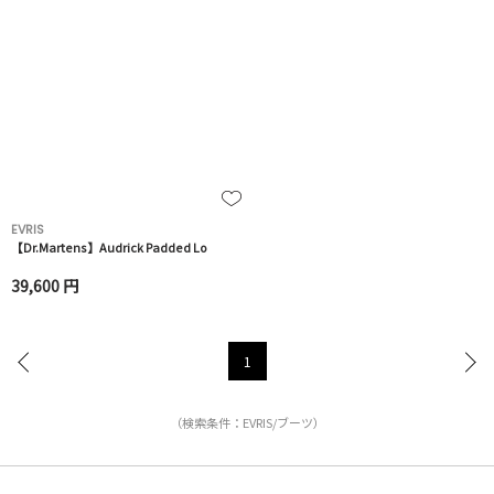
EVRIS
【Dr.Martens】Audrick Padded Lo
39,600 円
1
（検索条件：EVRIS/ブーツ）