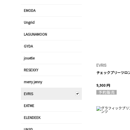
EMODA
Ungrid
LAGUNAMOON
GYDA
jouetie
EVRIS
RESEXXY
チェックプリーツロ
merry jenny
9,900 円
EVRIS
EATME
ELENDEEK
UN3D.