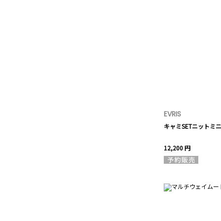
EVRIS
キャミSETニットミ
12,200 円