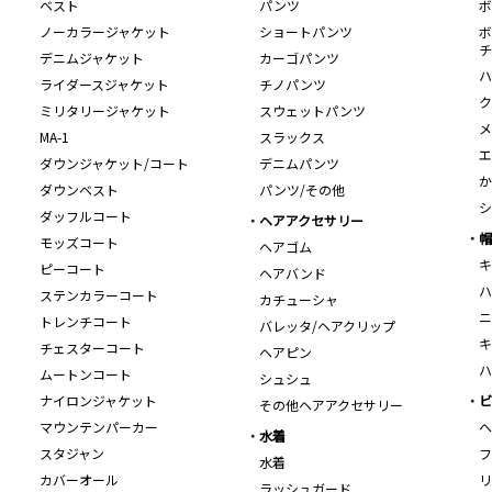
ベスト
パンツ
ボ
ノーカラージャケット
ショートパンツ
ボ
チ
デニムジャケット
カーゴパンツ
ハ
ライダースジャケット
チノパンツ
ク
ミリタリージャケット
スウェットパンツ
メ
MA-1
スラックス
エ
ダウンジャケット/コート
デニムパンツ
か
ダウンベスト
パンツ/その他
シ
ダッフルコート
ヘアアクセサリー
帽
モッズコート
ヘアゴム
キ
ピーコート
ヘアバンド
ハ
ステンカラーコート
カチューシャ
ニ
トレンチコート
バレッタ/ヘアクリップ
キ
チェスターコート
ヘアピン
ハ
ムートンコート
シュシュ
ナイロンジャケット
ビ
その他ヘアアクセサリー
マウンテンパーカー
ヘ
水着
スタジャン
フ
水着
カバーオール
リ
ラッシュガード