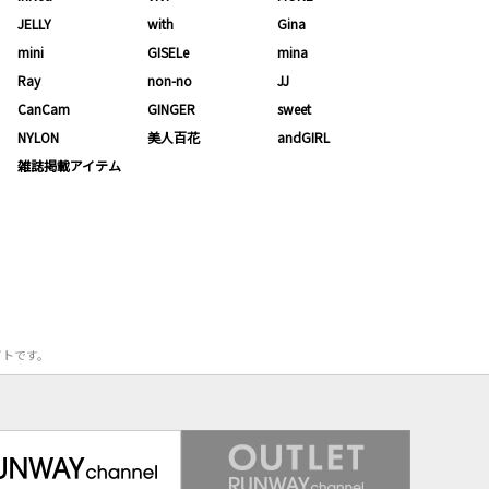
JELLY
with
Gina
mini
GISELe
mina
Ray
non-no
JJ
CanCam
GINGER
sweet
NYLON
美人百花
andGIRL
雑誌掲載アイテム
サイトです。