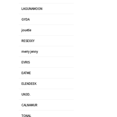
LAGUNAMOON
GYDA
jouetie
RESEXXY
merry jenny
EVRIS
EATME
ELENDEEK
UN3D.
CALNAMUR
TONAL