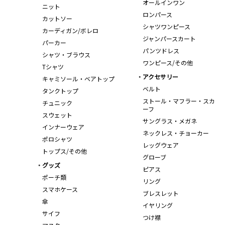
オールインワン
ニット
ロンパース
カットソー
シャツワンピース
カーディガン/ボレロ
ジャンパースカート
パーカー
パンツドレス
シャツ・ブラウス
ワンピース/その他
Tシャツ
アクセサリー
キャミソール・ベアトップ
ベルト
タンクトップ
ストール・マフラー・スカ
チュニック
ーフ
スウェット
サングラス・メガネ
インナーウェア
ネックレス・チョーカー
ポロシャツ
レッグウェア
トップス/その他
グローブ
グッズ
ピアス
ポーチ類
リング
スマホケース
ブレスレット
傘
イヤリング
サイフ
つけ襟