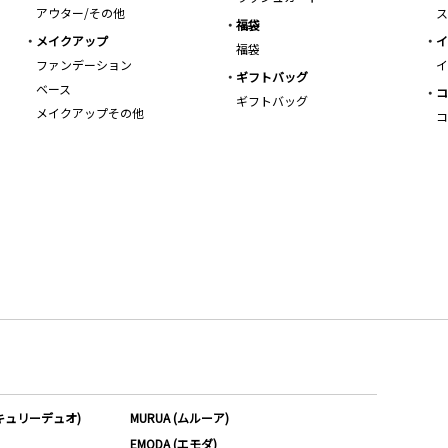
アウター/その他
ス
福袋
メイクアップ
イ
福袋
ファンデーション
イ
ギフトバッグ
ベース
コ
ギフトバッグ
メイクアップその他
コ
ーキュリーデュオ)
MURUA (ムルーア)
EMODA (エモダ)