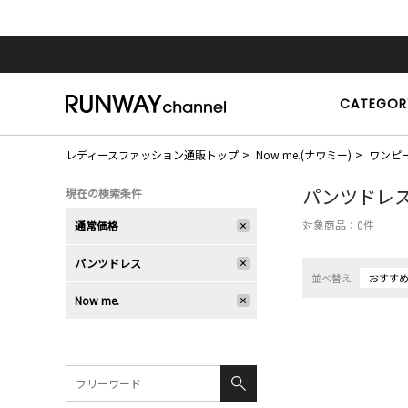
CATEGOR
レディースファッション通販トップ
Now me.(ナウミー)
ワンピ
パンツドレ
現在の検索条件
対象商品：
0
件
通常価格
パンツドレス
並べ替え
おすす
Now me.