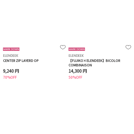
ELENDEEK
ELENDEEK
CENTER ZIP LAYERD OP
【FUJIKO×ELENDEEK】BICOLOR
COMBINAISON
9,240 円
14,300 円
70%OFF
50%OFF