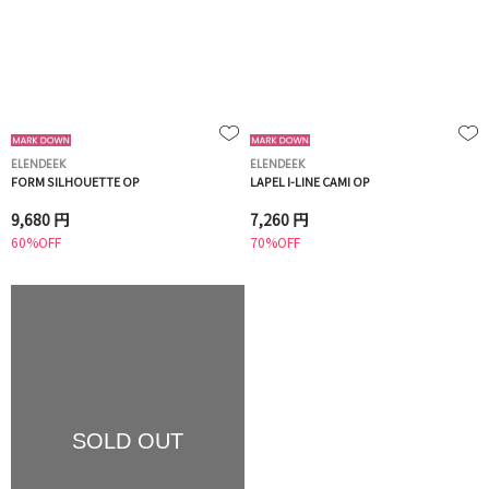
ELENDEEK
ELENDEEK
FORM SILHOUETTE OP
LAPEL I-LINE CAMI OP
9,680 円
7,260 円
60%OFF
70%OFF
SOLD OUT