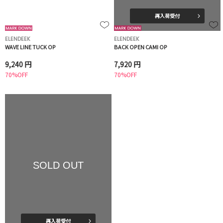
再入荷受付
ELENDEEK
ELENDEEK
WAVE LINE TUCK OP
BACK OPEN CAMI OP
9,240 円
7,920 円
70%OFF
70%OFF
SOLD OUT
再入荷受付