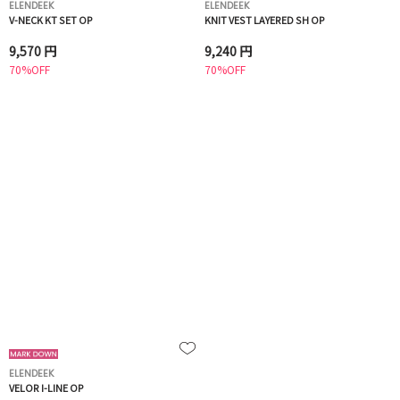
ELENDEEK
ELENDEEK
V-NECK KT SET OP
KNIT VEST LAYERED SH OP
9,570 円
9,240 円
70%OFF
70%OFF
ELENDEEK
VELOR I-LINE OP