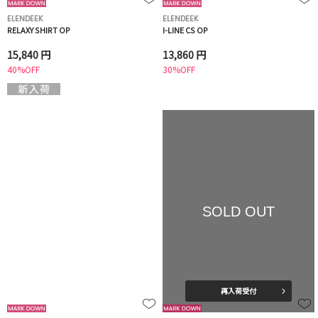
ELENDEEK
ELENDEEK
RELAXY SHIRT OP
I-LINE CS OP
15,840 円
13,860 円
40%OFF
30%OFF
SOLD OUT
再入荷受付