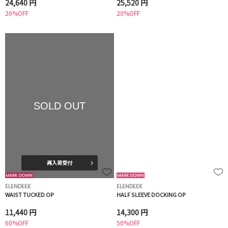
24,640 円
25,520 円
20%OFF
20%OFF
SOLD OUT
再入荷受付
ELENDEEK
ELENDEEK
WAIST TUCKED OP
HALF SLEEVE DOCKING OP
11,440 円
14,300 円
60%OFF
50%OFF