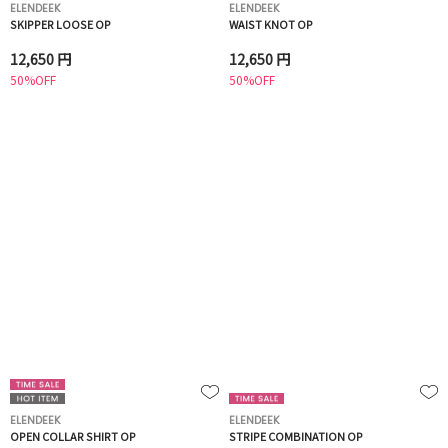
ELENDEEK
ELENDEEK
SKIPPER LOOSE OP
WAIST KNOT OP
12,650 円
12,650 円
50%OFF
50%OFF
ELENDEEK
ELENDEEK
OPEN COLLAR SHIRT OP
STRIPE COMBINATION OP