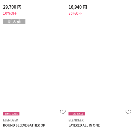
29,700 円
16,940 円
10%OFF
30%OFF
ELENDEEK
ELENDEEK
ROUND SLEEVE GATHER OP
LAYERED ALL IN ONE