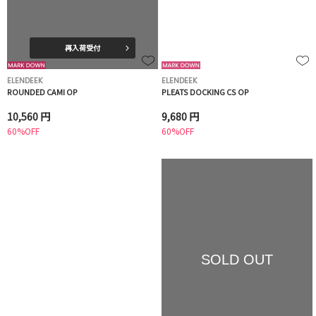
再入荷受付
ELENDEEK
ELENDEEK
ROUNDED CAMI OP
PLEATS DOCKING CS OP
10,560 円
9,680 円
60%OFF
60%OFF
SOLD OUT