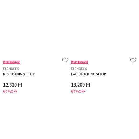
ELENDEEK
ELENDEEK
RIB DOCKING FF OP
LACE DOCKING SH OP
12,320 円
13,200 円
60%OFF
60%OFF