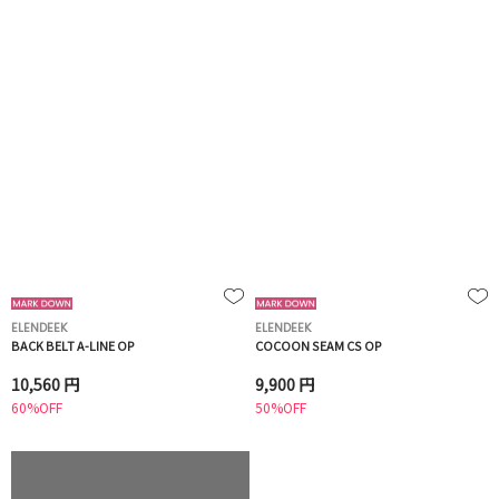
ELENDEEK
ELENDEEK
BACK BELT A-LINE OP
COCOON SEAM CS OP
10,560 円
9,900 円
60%OFF
50%OFF