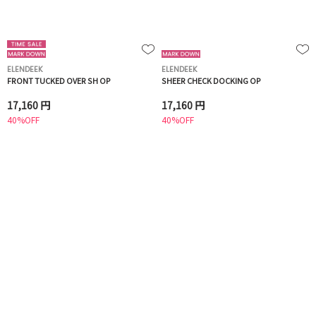
ELENDEEK
ELENDEEK
FRONT TUCKED OVER SH OP
SHEER CHECK DOCKING OP
17,160 円
17,160 円
40%OFF
40%OFF