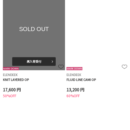
SOLD OUT
再入荷受付
ELENDEEK
ELENDEEK
KNIT LAYERED OP
FLUID LINE CAMI OP
17,600 円
13,200 円
50%OFF
60%OFF