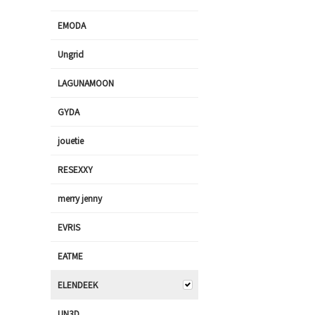
EMODA
Ungrid
LAGUNAMOON
GYDA
jouetie
RESEXXY
merry jenny
EVRIS
EATME
ELENDEEK
UN3D.