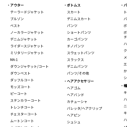
アウター
ボトムス
バ
テーラードジャケット
スカート
ト
ブルゾン
デニムスカート
バ
ベスト
パンツ
ボ
ノーカラージャケット
ショートパンツ
ボ
チ
デニムジャケット
カーゴパンツ
ハ
ライダースジャケット
チノパンツ
ク
ミリタリージャケット
スウェットパンツ
メ
MA-1
スラックス
エ
ダウンジャケット/コート
デニムパンツ
か
ダウンベスト
パンツ/その他
シ
ダッフルコート
ヘアアクセサリー
帽
モッズコート
ヘアゴム
キ
ピーコート
ヘアバンド
ハ
ステンカラーコート
カチューシャ
ニ
トレンチコート
バレッタ/ヘアクリップ
キ
チェスターコート
ヘアピン
ハ
ムートンコート
シュシュ