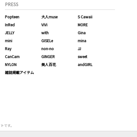
PRESS
Popteen
大人muse
S Cawaii
InRed
ViVi
MORE
JELLY
with
Gina
mini
GISELe
mina
Ray
non-no
JJ
CanCam
GINGER
sweet
NYLON
美人百花
andGIRL
雑誌掲載アイテム
サイトです。