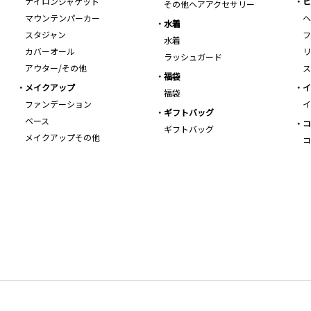
ナイロンジャケット
ビ
その他ヘアアクセサリー
マウンテンパーカー
ヘ
水着
スタジャン
フ
水着
カバーオール
リ
ラッシュガード
アウター/その他
ス
福袋
メイクアップ
イ
福袋
ファンデーション
イ
ギフトバッグ
ベース
コ
ギフトバッグ
メイクアップその他
コ