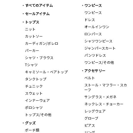
すべてのアイテム
ワンピース
ワンピース
セールアイテム
ドレス
トップス
オールインワン
ニット
ロンパース
カットソー
シャツワンピース
カーディガン/ボレロ
ジャンパースカート
パーカー
パンツドレス
シャツ・ブラウス
ワンピース/その他
Tシャツ
アクセサリー
キャミソール・ベアトップ
ベルト
タンクトップ
ストール・マフラー・スカ
チュニック
ーフ
スウェット
サングラス・メガネ
インナーウェア
ネックレス・チョーカー
ポロシャツ
レッグウェア
トップス/その他
グローブ
グッズ
ピアス
ポーチ類
リング