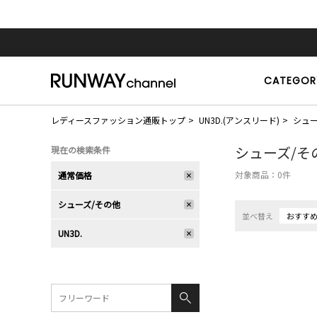
CATEGOR
レディースファッション通販トップ
UN3D.(アンスリード)
シュ
シューズ/そ
現在の検索条件
対象商品：
0
件
通常価格
シューズ/その他
並べ替え
おすす
UN3D.