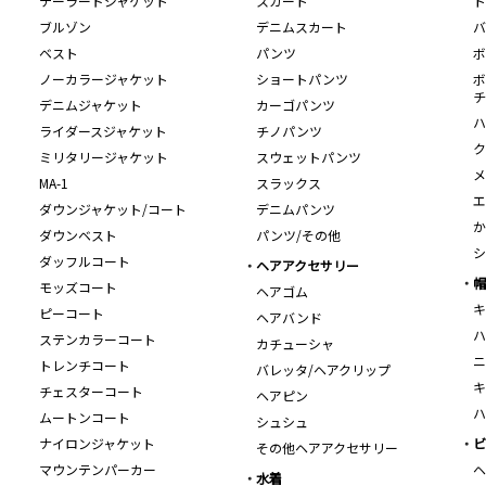
テーラードジャケット
スカート
ト
ブルゾン
デニムスカート
バ
ベスト
パンツ
ボ
ノーカラージャケット
ショートパンツ
ボ
チ
デニムジャケット
カーゴパンツ
ハ
ライダースジャケット
チノパンツ
ク
ミリタリージャケット
スウェットパンツ
メ
MA-1
スラックス
エ
ダウンジャケット/コート
デニムパンツ
か
ダウンベスト
パンツ/その他
シ
ダッフルコート
ヘアアクセサリー
帽
モッズコート
ヘアゴム
キ
ピーコート
ヘアバンド
ハ
ステンカラーコート
カチューシャ
ニ
トレンチコート
バレッタ/ヘアクリップ
キ
チェスターコート
ヘアピン
ハ
ムートンコート
シュシュ
ナイロンジャケット
ビ
その他ヘアアクセサリー
マウンテンパーカー
ヘ
水着