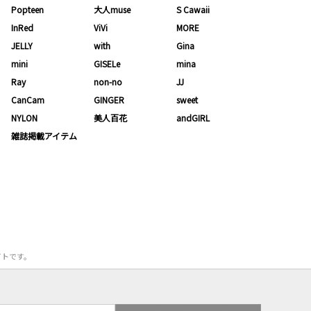
Popteen
大人muse
S Cawaii
InRed
ViVi
MORE
JELLY
with
Gina
mini
GISELe
mina
Ray
non-no
JJ
CanCam
GINGER
sweet
NYLON
美人百花
andGIRL
雑誌掲載アイテム
サイトです。