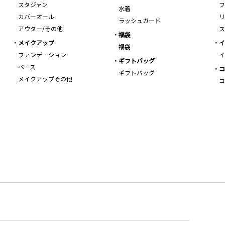
スタジャン
フ
水着
カバーオール
リ
ラッシュガード
アウター/その他
ス
福袋
メイクアップ
イ
福袋
ファンデーション
イ
ギフトバッグ
ベース
コ
ギフトバッグ
メイクアップその他
コ