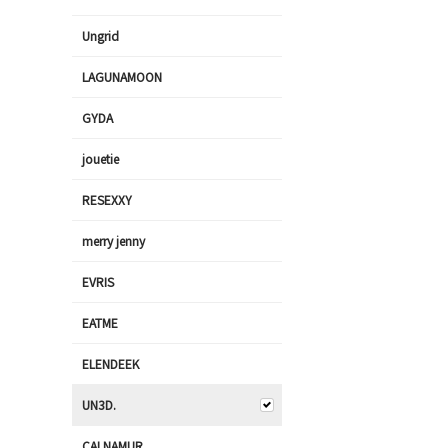
Ungrid
LAGUNAMOON
GYDA
jouetie
RESEXXY
merry jenny
EVRIS
EATME
ELENDEEK
UN3D.
CALNAMUR