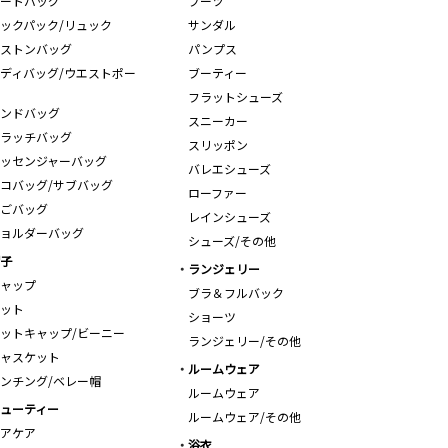
ートバッグ
ブーツ
ックパック/リュック
サンダル
ストンバッグ
パンプス
ディバッグ/ウエストポー
ブーティー
フラットシューズ
ンドバッグ
スニーカー
ラッチバッグ
スリッポン
ッセンジャーバッグ
バレエシューズ
コバッグ/サブバッグ
ローファー
ごバッグ
レインシューズ
ョルダーバッグ
シューズ/その他
子
ランジェリー
ャップ
ブラ＆フルバック
ット
ショーツ
ットキャップ/ビーニー
ランジェリー/その他
ャスケット
ルームウェア
ンチング/ベレー帽
ルームウェア
ューティー
ルームウェア/その他
アケア
浴衣