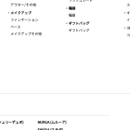
アウター/その他
ス
福袋
メイクアップ
イ
福袋
ファンデーション
イ
ギフトバッグ
ベース
コ
ギフトバッグ
メイクアップその他
コ
ーキュリーデュオ)
MURUA (ムルーア)
EMODA (エモダ)