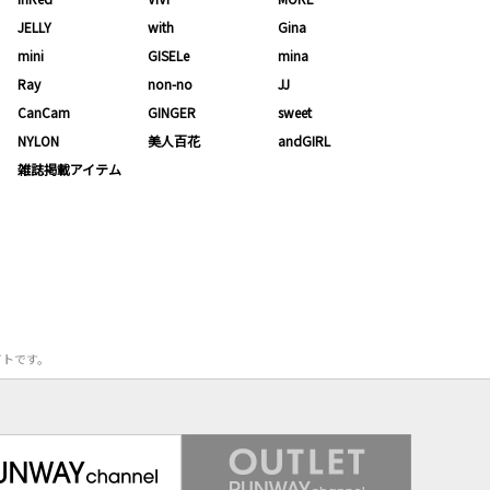
JELLY
with
Gina
mini
GISELe
mina
Ray
non-no
JJ
CanCam
GINGER
sweet
NYLON
美人百花
andGIRL
雑誌掲載アイテム
サイトです。