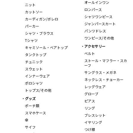
オールインワン
ニット
ロンパース
カットソー
シャツワンピース
カーディガン/ボレロ
ジャンパースカート
パーカー
パンツドレス
シャツ・ブラウス
ワンピース/その他
Tシャツ
アクセサリー
キャミソール・ベアトップ
ベルト
タンクトップ
ストール・マフラー・スカ
チュニック
ーフ
スウェット
サングラス・メガネ
インナーウェア
ネックレス・チョーカー
ポロシャツ
レッグウェア
トップス/その他
グローブ
グッズ
ピアス
ポーチ類
リング
スマホケース
ブレスレット
傘
イヤリング
サイフ
つけ襟