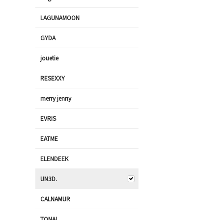
LAGUNAMOON
GYDA
jouetie
RESEXXY
merry jenny
EVRIS
EATME
ELENDEEK
UN3D.
CALNAMUR
TONAL