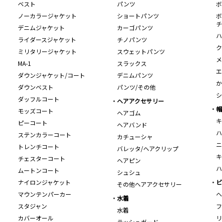
ベスト
パンツ
ボ
ノーカラージャケット
ショートパンツ
ボ
チ
デニムジャケット
カーゴパンツ
ハ
ライダースジャケット
チノパンツ
ク
ミリタリージャケット
スウェットパンツ
メ
MA-1
スラックス
エ
ダウンジャケット/コート
デニムパンツ
か
ダウンベスト
パンツ/その他
シ
ダッフルコート
ヘアアクセサリー
帽
モッズコート
ヘアゴム
キ
ピーコート
ヘアバンド
ハ
ステンカラーコート
カチューシャ
ニ
トレンチコート
バレッタ/ヘアクリップ
キ
チェスターコート
ヘアピン
ハ
ムートンコート
シュシュ
ナイロンジャケット
ビ
その他ヘアアクセサリー
マウンテンパーカー
ヘ
水着
スタジャン
フ
水着
カバーオール
リ
ラッシュガード