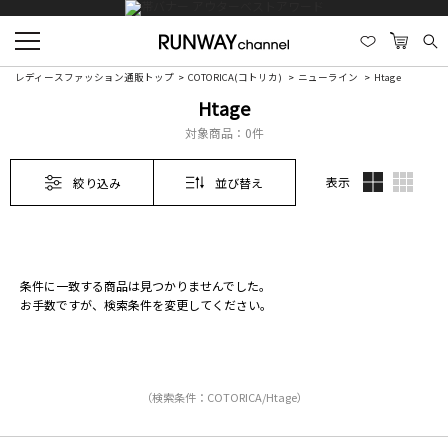
レディースファッション通販トップ
COTORICA(コトリカ)
ニューライン
Htage
Htage
対象商品：
0件
表示
絞り込み
並び替え
条件に一致する商品は見つかりませんでした。
お手数ですが、検索条件を変更してください。
（検索条件：COTORICA/Htage）