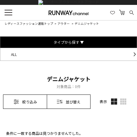
レディースファッション通販トップ
アウター
デニムジャケット
タイプから探す ▼
ALL
デニムジャケット
対象商品：
0件
表示
絞り込み
並び替え
条件に一致する商品は見つかりませんでした。