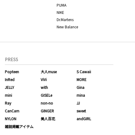
PUMA
NIKE
Dr.Martens
New Balance
PRESS
Popteen
大人muse
S Cawaii
InRed
ViVi
MORE
JELLY
with
Gina
mini
GISELe
mina
Ray
non-no
JJ
CanCam
GINGER
sweet
NYLON
美人百花
andGIRL
雑誌掲載アイテム