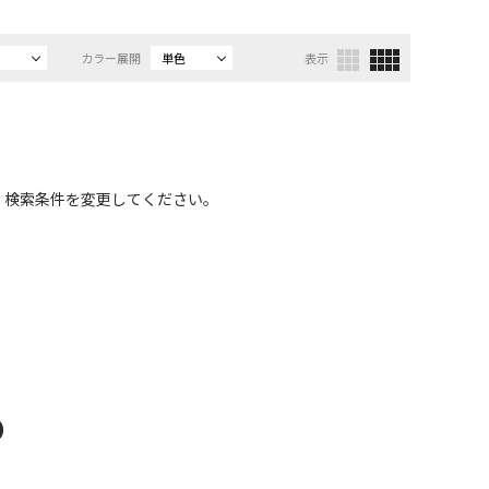
カラー展開
単色
表示
、検索条件を変更してください。
D