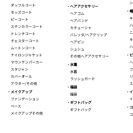
シ
ダッフルコート
ヘアアクセサリー
帽
モッズコート
ヘアゴム
キ
ピーコート
ヘアバンド
ハ
ステンカラーコート
カチューシャ
ニ
トレンチコート
バレッタ/ヘアクリップ
キ
チェスターコート
ヘアピン
ハ
ムートンコート
シュシュ
ナイロンジャケット
ビ
その他ヘアアクセサリー
マウンテンパーカー
ヘ
水着
スタジャン
フ
水着
カバーオール
リ
ラッシュガード
アウター/その他
ス
福袋
メイクアップ
イ
福袋
ファンデーション
イ
ギフトバッグ
ベース
コ
ギフトバッグ
メイクアップその他
コ