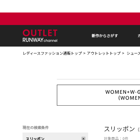
新作からさがす
レディースファッション通販トップ
アウトレットトップ
シュー
スリッポン
現在の検索条件
（
対象商品：
0
件
スリッポン