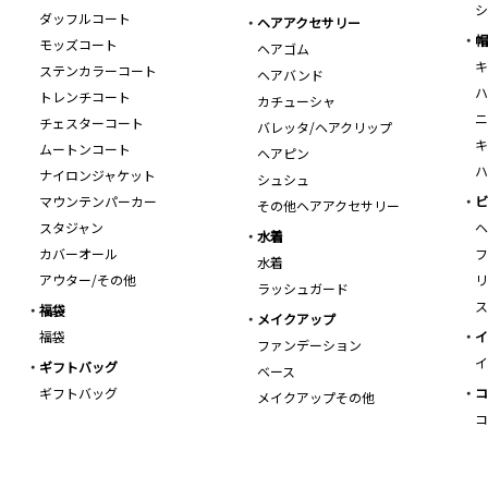
シ
ダッフルコート
ヘアアクセサリー
帽
モッズコート
ヘアゴム
キ
ステンカラーコート
ヘアバンド
ハ
トレンチコート
カチューシャ
ニ
チェスターコート
バレッタ/ヘアクリップ
キ
ムートンコート
ヘアピン
ハ
ナイロンジャケット
シュシュ
マウンテンパーカー
ビ
その他ヘアアクセサリー
スタジャン
ヘ
水着
カバーオール
フ
水着
アウター/その他
リ
ラッシュガード
ス
福袋
メイクアップ
福袋
イ
ファンデーション
イ
ギフトバッグ
ベース
ギフトバッグ
コ
メイクアップその他
コ