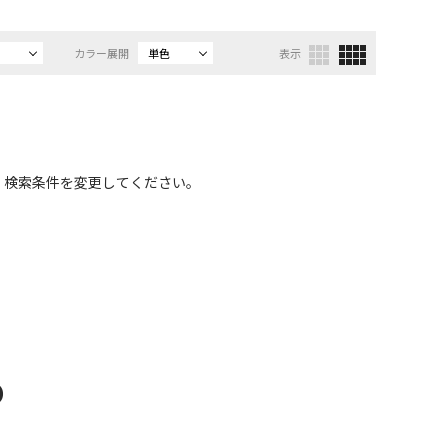
カラー展開
単色
表示
、検索条件を変更してください。
D