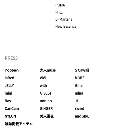
PUMA
NIKE
Dr.Martens
New Balance
PRESS
Popteen
大人muse
S Cawaii
InRed
ViVi
MORE
JELLY
with
Gina
mini
GISELe
mina
Ray
non-no
JJ
CanCam
GINGER
sweet
NYLON
美人百花
andGIRL
雑誌掲載アイテム