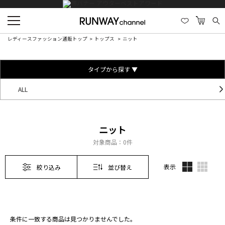
レディースファッション通販トップ
トップス
ニット
タイプから探す ▼
ALL
ニット
対象商品：
0件
表示
絞り込み
並び替え
条件に一致する商品は見つかりませんでした。