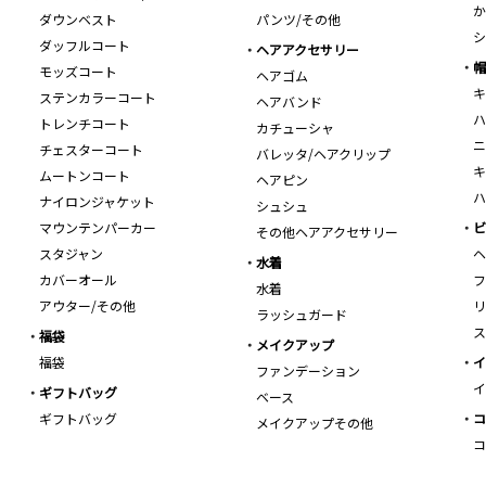
か
ダウンベスト
パンツ/その他
シ
ダッフルコート
ヘアアクセサリー
帽
モッズコート
ヘアゴム
キ
ステンカラーコート
ヘアバンド
ハ
トレンチコート
カチューシャ
ニ
チェスターコート
バレッタ/ヘアクリップ
キ
ムートンコート
ヘアピン
ハ
ナイロンジャケット
シュシュ
マウンテンパーカー
ビ
その他ヘアアクセサリー
スタジャン
ヘ
水着
カバーオール
フ
水着
アウター/その他
リ
ラッシュガード
ス
福袋
メイクアップ
福袋
イ
ファンデーション
イ
ギフトバッグ
ベース
ギフトバッグ
コ
メイクアップその他
コ