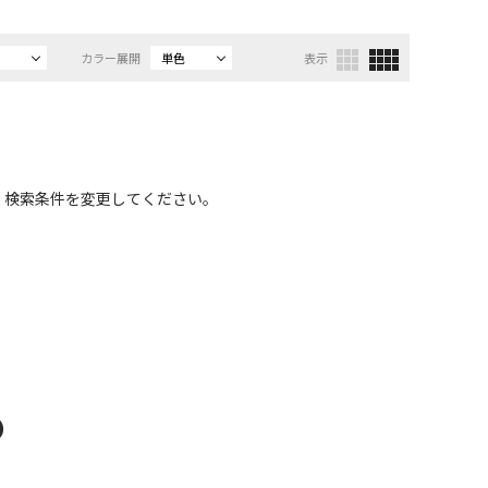
カラー展開
単色
表示
、検索条件を変更してください。
D