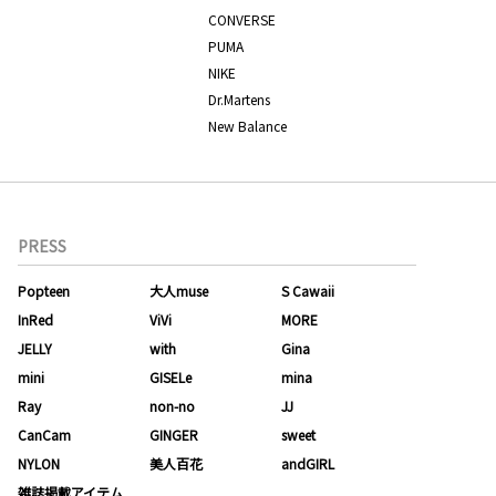
CONVERSE
PUMA
NIKE
Dr.Martens
New Balance
PRESS
Popteen
大人muse
S Cawaii
InRed
ViVi
MORE
JELLY
with
Gina
mini
GISELe
mina
Ray
non-no
JJ
CanCam
GINGER
sweet
NYLON
美人百花
andGIRL
雑誌掲載アイテム