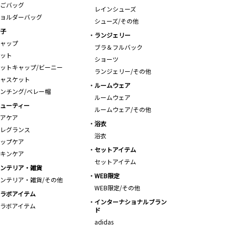
ごバッグ
レインシューズ
ョルダーバッグ
シューズ/その他
子
ランジェリー
ャップ
ブラ＆フルバック
ット
ショーツ
ットキャップ/ビーニー
ランジェリー/その他
ャスケット
ルームウェア
ンチング/ベレー帽
ルームウェア
ューティー
ルームウェア/その他
アケア
浴衣
レグランス
浴衣
ップケア
セットアイテム
キンケア
セットアイテム
ンテリア・雑貨
WEB限定
ンテリア・雑貨/その他
WEB限定/その他
ラボアイテム
インターナショナルブラン
ラボアイテム
ド
adidas