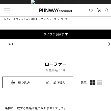
レディースファッション通販トップ
シューズ
ローファー
タイプから探す ▼
ALL
ローファー
対象商品：
0件
表示
絞り込み
並び替え
条件に一致する商品は見つかりませんでした。