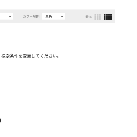
カラー展開
単色
表示
、検索条件を変更してください。
D