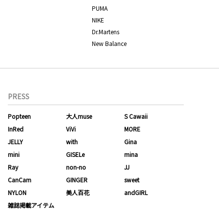
PUMA
NIKE
Dr.Martens
New Balance
PRESS
Popteen
大人muse
S Cawaii
InRed
ViVi
MORE
JELLY
with
Gina
mini
GISELe
mina
Ray
non-no
JJ
CanCam
GINGER
sweet
NYLON
美人百花
andGIRL
雑誌掲載アイテム