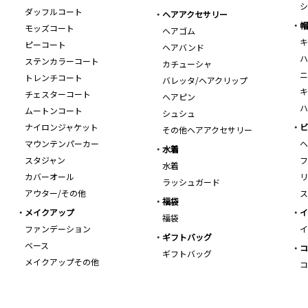
シ
ダッフルコート
ヘアアクセサリー
帽
モッズコート
ヘアゴム
キ
ピーコート
ヘアバンド
ハ
ステンカラーコート
カチューシャ
ニ
トレンチコート
バレッタ/ヘアクリップ
キ
チェスターコート
ヘアピン
ハ
ムートンコート
シュシュ
ナイロンジャケット
ビ
その他ヘアアクセサリー
マウンテンパーカー
ヘ
水着
スタジャン
フ
水着
カバーオール
リ
ラッシュガード
アウター/その他
ス
福袋
メイクアップ
イ
福袋
ファンデーション
イ
ギフトバッグ
ベース
コ
ギフトバッグ
メイクアップその他
コ