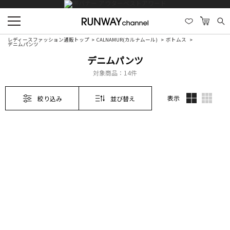
レディースファッション通販トップ
CALNAMUR(カルナムール)
ボトムス
デニムパンツ
デニムパンツ
対象商品：
14件
表示
絞り込み
並び替え