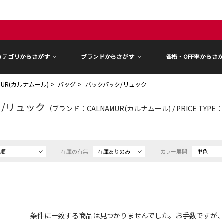
カテゴリからさがす
ブランドからさがす
価格・OFF率からさ
AMUR(カルナムール)
バッグ
バックパック/リュック
/リュック
（ブランド：CALNAMUR(カルナムール) / PRICE TYPE
め順
在庫の有無
在庫ありのみ
カラー展開
単色
条件に一致する商品は見つかりませんでした。お手数ですが