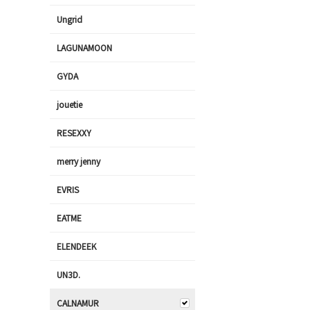
Ungrid
LAGUNAMOON
GYDA
jouetie
RESEXXY
merry jenny
EVRIS
EATME
ELENDEEK
UN3D.
CALNAMUR