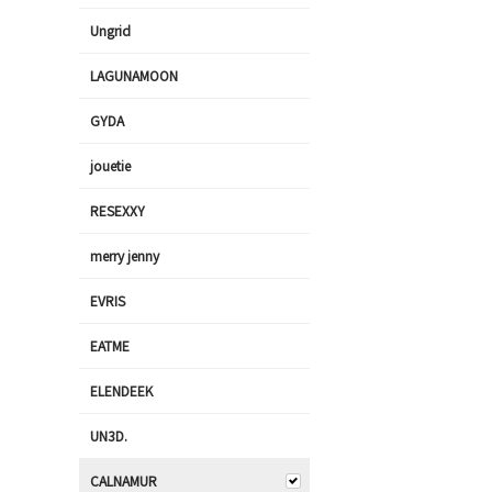
Ungrid
LAGUNAMOON
GYDA
jouetie
RESEXXY
merry jenny
EVRIS
EATME
ELENDEEK
UN3D.
CALNAMUR