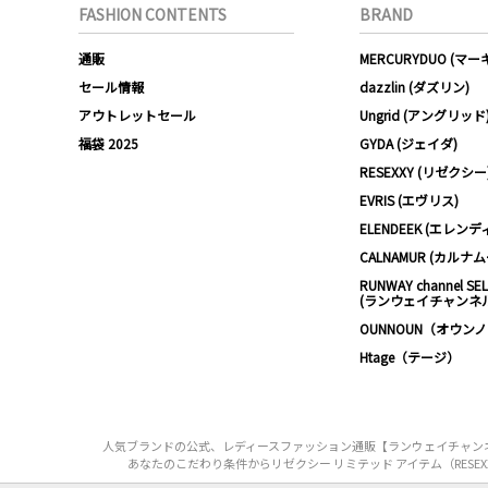
FASHION CONTENTS
BRAND
通販
MERCURYDUO (マ
セール情報
dazzlin (ダズリン)
アウトレットセール
Ungrid (アングリッド
福袋 2025
GYDA (ジェイダ)
RESEXXY (リゼクシー
EVRIS (エヴリス)
ELENDEEK (エレンデ
CALNAMUR (カルナ
RUNWAY channel SE
(ランウェイチャンネ
OUNNOUN（オウン
Htage（テージ）
人気ブランドの公式、レディースファッション通販【ランウェイチャンネル】は
あなたのこだわり条件からリゼクシー リミテッド アイテム（RESEXXY