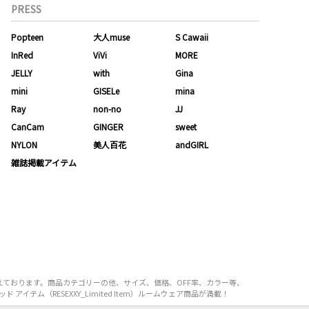
PRESS
Popteen
大人muse
S Cawaii
InRed
ViVi
MORE
JELLY
with
Gina
mini
GISELe
mina
Ray
non-no
JJ
CanCam
GINGER
sweet
NYLON
美人百花
andGIRL
雑誌掲載アイテム
取り揃えております。商品カテゴリーの他、サイズ、価格、OFF率、カラー等、
イテム（RESEXXY_Limited Item）ルームウェア商品が満載！