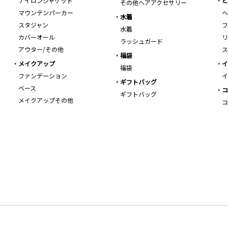
ナイロンジャケット
ビ
その他ヘアアクセサリー
マウンテンパーカー
ヘ
水着
スタジャン
フ
水着
カバーオール
リ
ラッシュガード
アウター/その他
ス
福袋
メイクアップ
イ
福袋
ファンデーション
イ
ギフトバッグ
ベース
コ
ギフトバッグ
メイクアップその他
コ