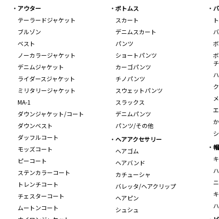
アウター
ボトムス
バ
テーラードジャケット
スカート
ト
ブルゾン
デニムスカート
バ
ベスト
パンツ
ボ
ノーカラージャケット
ショートパンツ
ボ
チ
デニムジャケット
カーゴパンツ
ハ
ライダースジャケット
チノパンツ
ク
ミリタリージャケット
スウェットパンツ
メ
MA-1
スラックス
エ
ダウンジャケット/コート
デニムパンツ
か
ダウンベスト
パンツ/その他
シ
ダッフルコート
ヘアアクセサリー
帽
モッズコート
ヘアゴム
キ
ピーコート
ヘアバンド
ハ
ステンカラーコート
カチューシャ
ニ
トレンチコート
バレッタ/ヘアクリップ
キ
チェスターコート
ヘアピン
ハ
ムートンコート
シュシュ