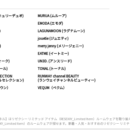
ーキュリーデュオ)
MURUA (ムルーア)
EMODA (エモダ)
)
LAGUNAMOON (ラグナムーン)
jouetie (ジュエティ)
)
merry jenny (メリージェニー)
EATME (イートミー)
ィーク)
UN3D. (アンスリード)
ムール)
TONAL (トーナル)
LECTION
RUNWAY channel BEAUTY
ルセレクション)
(ランウェイチャンネルビューティー)
ノウン）
VEQUM（ベクム）
リゼクシー リミテッド アイテム（RESEXXY_Limited Item）ルームウェアを
_Limited Item）のルームウェアが探せます。新着・人気・おすすめのリゼクシー リミテッド ア