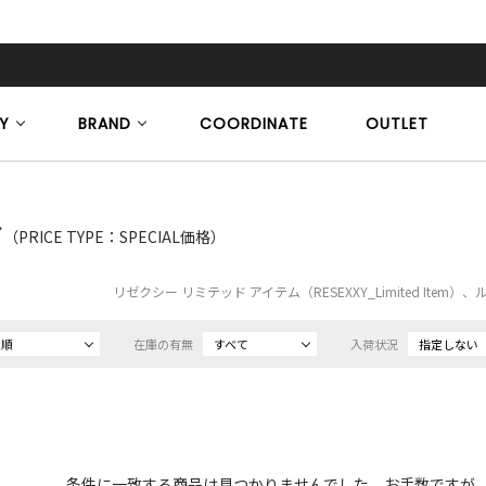
Y
BRAND
COORDINATE
OUTLET
ア
（PRICE TYPE：SPECIAL価格）
リゼクシー リミテッド アイテム（RESEXXY_Limited Ite
め順
在庫の有無
すべて
入荷状況
指定しない
条件に一致する商品は見つかりませんでした。お手数ですが