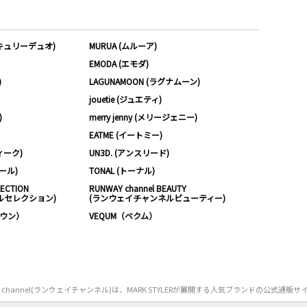
ーキュリーデュオ)
MURUA (ムルーア)
EMODA (エモダ)
)
LAGUNAMOON (ラグナムーン)
jouetie (ジュエティ)
)
merry jenny (メリージェニー)
EATME (イートミー)
ィーク)
UN3D. (アンスリード)
ムール)
TONAL (トーナル)
LECTION
RUNWAY channel BEAUTY
ルセレクション)
(ランウェイチャンネルビューティー)
ノウン）
VEQUM（ベクム）
Y channel(ランウェイチャンネル)は、MARK STYLERが展開する人気ブランドの公式通販