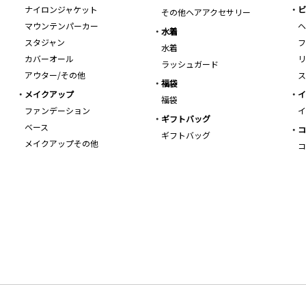
ナイロンジャケット
ビ
その他ヘアアクセサリー
マウンテンパーカー
ヘ
水着
スタジャン
フ
水着
カバーオール
リ
ラッシュガード
アウター/その他
ス
福袋
メイクアップ
イ
福袋
ファンデーション
イ
ギフトバッグ
ベース
コ
ギフトバッグ
メイクアップその他
コ