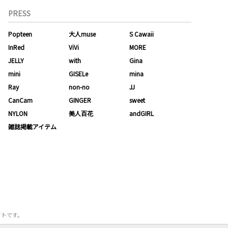
PRESS
Popteen
大人muse
S Cawaii
InRed
ViVi
MORE
JELLY
with
Gina
mini
GISELe
mina
Ray
non-no
JJ
CanCam
GINGER
sweet
NYLON
美人百花
andGIRL
雑誌掲載アイテム
サイトです。