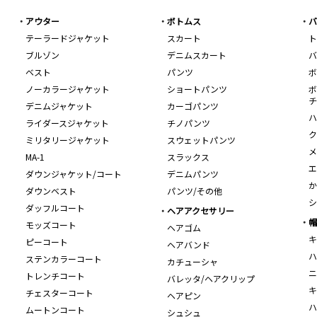
アウター
ボトムス
バ
テーラードジャケット
スカート
ト
ブルゾン
デニムスカート
バ
ベスト
パンツ
ボ
ノーカラージャケット
ショートパンツ
ボ
チ
デニムジャケット
カーゴパンツ
ハ
ライダースジャケット
チノパンツ
ク
ミリタリージャケット
スウェットパンツ
メ
MA-1
スラックス
エ
ダウンジャケット/コート
デニムパンツ
か
ダウンベスト
パンツ/その他
シ
ダッフルコート
ヘアアクセサリー
帽
モッズコート
ヘアゴム
キ
ピーコート
ヘアバンド
ハ
ステンカラーコート
カチューシャ
ニ
トレンチコート
バレッタ/ヘアクリップ
キ
チェスターコート
ヘアピン
ハ
ムートンコート
シュシュ