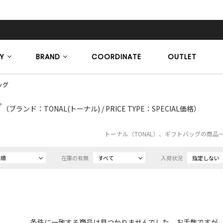
Y
BRAND
COORDINATE
OUTLET
ッグ
グ
（ブランド：TONAL(トーナル) / PRICE TYPE：SPECIAL価格）
トーナル（TONAL）、ギフトバッグの商品
め順
在庫の有無
すべて
入荷状況
指定しない
条件に一致する商品は見つかりませんでした。お手数ですが