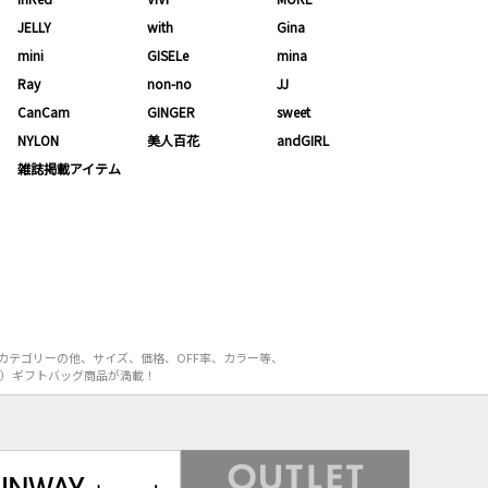
JELLY
with
Gina
mini
GISELe
mina
Ray
non-no
JJ
CanCam
GINGER
sweet
NYLON
美人百花
andGIRL
雑誌掲載アイテム
カテゴリーの他、サイズ、価格、OFF率、カラー等、
L）ギフトバッグ商品が満載！