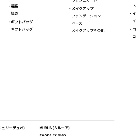
ス
福袋
メイクアップ
福袋
イ
ファンデーション
イ
ギフトバッグ
ベース
ギフトバッグ
コ
メイクアップその他
コ
ーキュリーデュオ)
MURUA (ムルーア)
EMODA (エモダ)