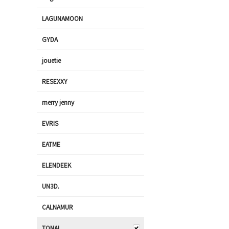
LAGUNAMOON
GYDA
jouetie
RESEXXY
merry jenny
EVRIS
EATME
ELENDEEK
UN3D.
CALNAMUR
TONAL