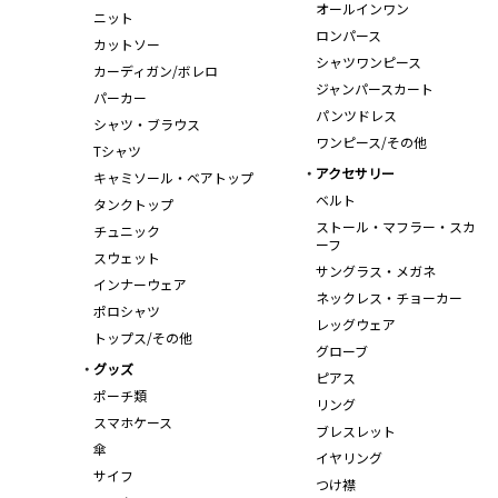
オールインワン
ニット
ロンパース
カットソー
シャツワンピース
カーディガン/ボレロ
ジャンパースカート
パーカー
パンツドレス
シャツ・ブラウス
ワンピース/その他
Tシャツ
アクセサリー
キャミソール・ベアトップ
ベルト
タンクトップ
ストール・マフラー・スカ
チュニック
ーフ
スウェット
サングラス・メガネ
インナーウェア
ネックレス・チョーカー
ポロシャツ
レッグウェア
トップス/その他
グローブ
グッズ
ピアス
ポーチ類
リング
スマホケース
ブレスレット
傘
イヤリング
サイフ
つけ襟