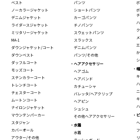
ベスト
パンツ
ボ
ノーカラージャケット
ショートパンツ
ボ
チ
デニムジャケット
カーゴパンツ
ハ
ライダースジャケット
チノパンツ
ク
ミリタリージャケット
スウェットパンツ
メ
MA-1
スラックス
エ
ダウンジャケット/コート
デニムパンツ
か
ダウンベスト
パンツ/その他
シ
ダッフルコート
ヘアアクセサリー
帽
モッズコート
ヘアゴム
キ
ステンカラーコート
ヘアバンド
ハ
トレンチコート
カチューシャ
ニ
チェスターコート
バレッタ/ヘアクリップ
キ
ムートンコート
ヘアピン
ハ
ナイロンジャケット
シュシュ
マウンテンパーカー
ビ
その他ヘアアクセサリー
スタジャン
ヘ
水着
カバーオール
フ
水着
アウター/その他
リ
ラッシュガード