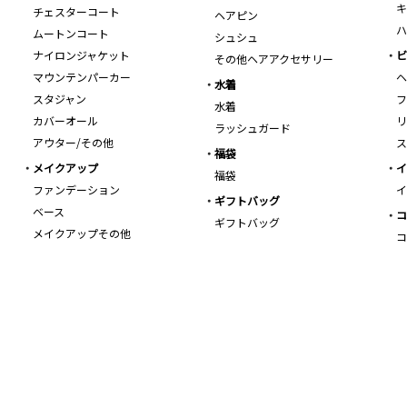
キ
チェスターコート
ヘアピン
ハ
ムートンコート
シュシュ
ナイロンジャケット
ビ
その他ヘアアクセサリー
マウンテンパーカー
ヘ
水着
スタジャン
フ
水着
カバーオール
リ
ラッシュガード
アウター/その他
ス
福袋
メイクアップ
イ
福袋
ファンデーション
イ
ギフトバッグ
ベース
コ
ギフトバッグ
メイクアップその他
コ