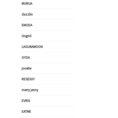
MURUA
dazzlin
EMODA
Ungrid
LAGUNAMOON
GYDA
jouetie
RESEXXY
merry jenny
EVRIS
EATME