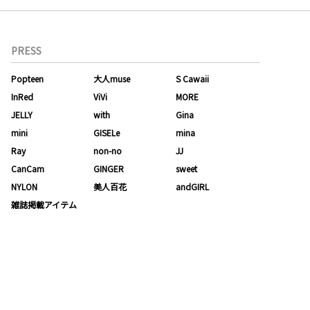
PRESS
Popteen
大人muse
S Cawaii
InRed
ViVi
MORE
JELLY
with
Gina
mini
GISELe
mina
Ray
non-no
JJ
CanCam
GINGER
sweet
NYLON
美人百花
andGIRL
雑誌掲載アイテム