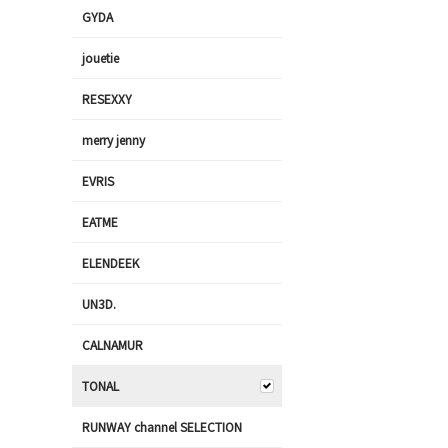
GYDA
jouetie
RESEXXY
merry jenny
EVRIS
EATME
ELENDEEK
UN3D.
CALNAMUR
TONAL
RUNWAY channel SELECTION