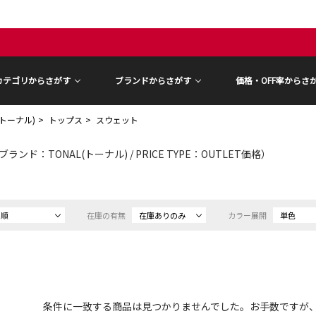
カテゴリからさがす
ブランドからさがす
価格・OFF率からさ
(トーナル)
トップス
スウェット
ブランド：TONAL(トーナル) / PRICE TYPE：OUTLET価格）
め順
在庫の有無
在庫ありのみ
カラー展開
単色
条件に一致する商品は見つかりませんでした。お手数ですが