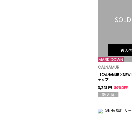
SOLD
再入
CALNAMUR
【CALNAMUR×NEW
ャップ
3,245 円
50%OFF