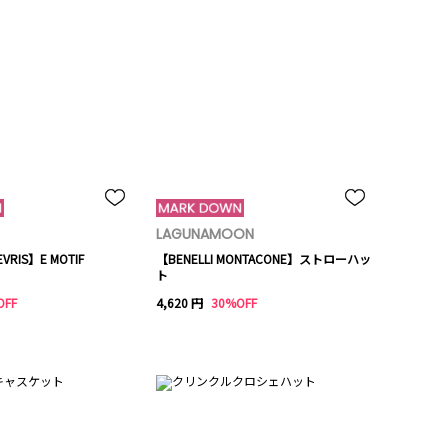
LAGUNAMOON
VRIS】E MOTIF
【BENELLI MONTACONE】ストローハッ
ト
OFF
4,620 円
30%OFF