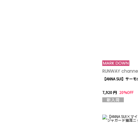
RUNWAY channel
【ANNA SUI】サー
7,920 円
20%OFF