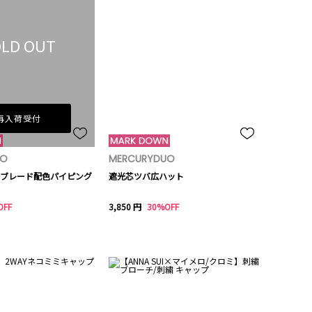
LD OUT
再入荷受付
UO
MERCURYDUO
ブレード配色パイピング
遮光芯ツバ広ハット
OFF
3,850 円
30%OFF