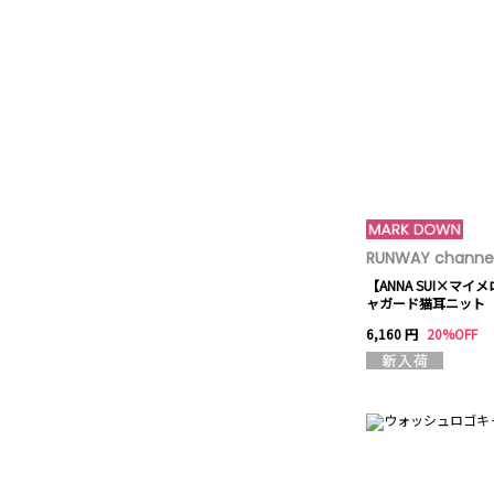
RUNWAY channel
【ANNA SUI×マイ
ャガード猫耳ニット
6,160 円
20%OFF