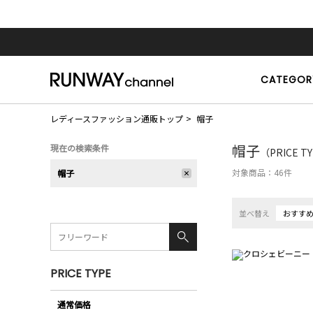
CATEGOR
レディースファッション通販トップ
帽子
帽子
現在の検索条件
（PRICE T
対象商品：
46
件
帽子
並べ替え
おすす
PRICE TYPE
通常価格