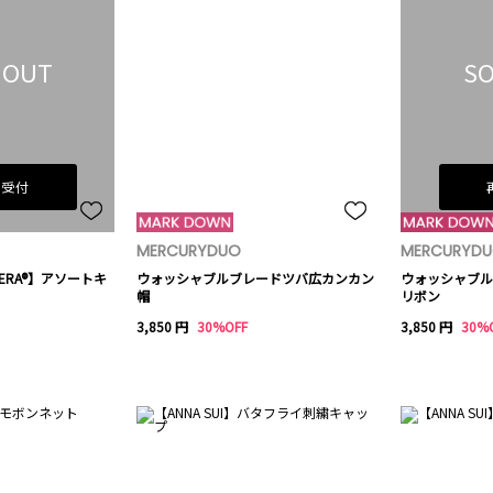
 OUT
SO
荷受付
MERCURYDUO
MERCURYD
 ERA®】アソートキ
ウォッシャブルブレードツバ広カンカン
ウォッシャブル
帽
リボン
3,850 円
30%OFF
3,850 円
30%