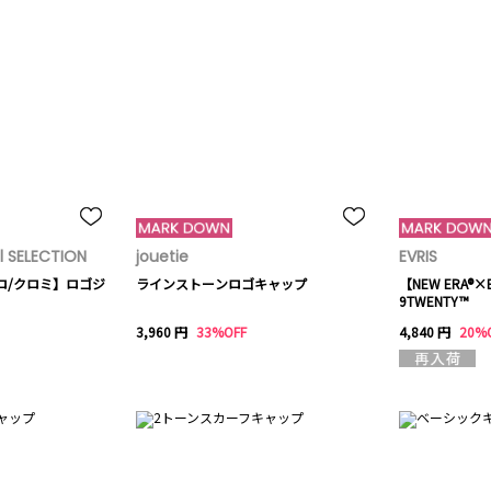
 SELECTION
jouetie
EVRIS
メロ/クロミ】ロゴジ
ラインストーンロゴキャップ
【NEW ERA®×E
9TWENTY™
3,960 円
33%OFF
4,840 円
20%