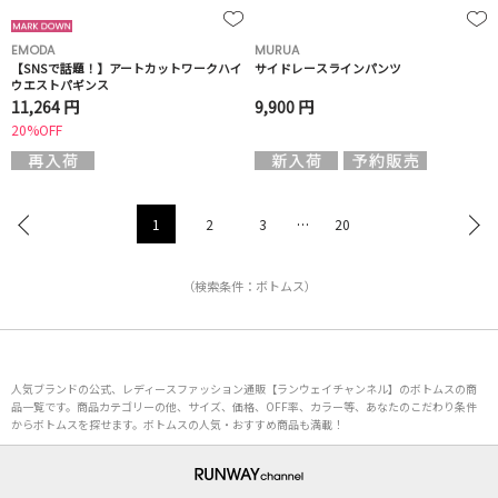
EMODA
MURUA
【SNSで話題！】アートカットワークハイ
サイドレースラインパンツ
ウエストパギンス
11,264 円
9,900 円
20%OFF
1
2
3
…
20
（検索条件：ボトムス）
人気ブランドの公式、レディースファッション通販【ランウェイチャンネル】のボトムスの商
品一覧です。商品カテゴリーの他、サイズ、価格、OFF率、カラー等、あなたのこだわり条件
からボトムスを探せます。ボトムスの人気・おすすめ商品も満載！