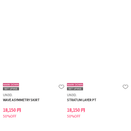
UN3D.
UN3D.
WAVE ASYMMETRY SKIRT
STRATUM LAYER PT
18,150 円
18,150 円
50%OFF
50%OFF