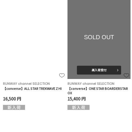
SOLD OUT
再入荷受付
RUNWAY channel SELECTION
RUNWAY channel SELECTION
【converse】ALL STAR TREKWAVE Z HI
【converse】ONE STAR BOARDERSTAR
OX
16,500 円
15,400 円