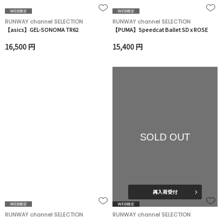
RUNWAY channel SELECTION
RUNWAY channel SELECTION
【asics】GEL-SONOMA TR62
【PUMA】Speedcat Ballet SD x ROSE
16,500 円
15,400 円
SOLD OUT
再入荷受付
RUNWAY channel SELECTION
RUNWAY channel SELECTION