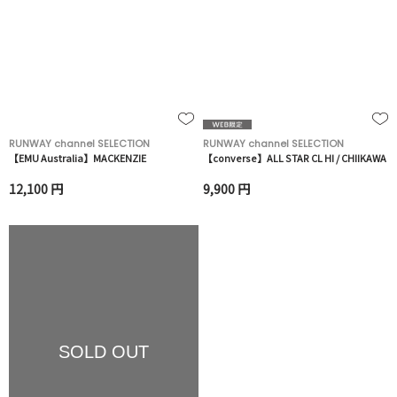
RUNWAY channel SELECTION
RUNWAY channel SELECTION
【EMU Australia】MACKENZIE
【converse】ALL STAR CL HI / CHIIKAWA
12,100 円
9,900 円
SOLD OUT