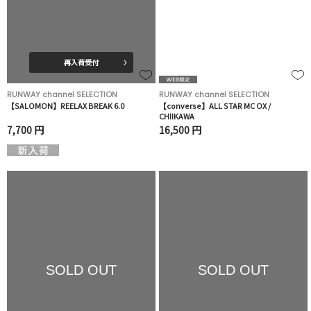
再入荷受付
RUNWAY channel SELECTION
RUNWAY channel SELECTION
【SALOMON】REELAX BREAK 6.0
【converse】ALL STAR MC OX /
CHIIKAWA
7,700 円
16,500 円
SOLD OUT
SOLD OUT