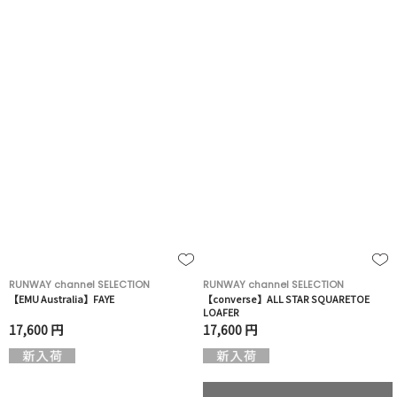
RUNWAY channel SELECTION
RUNWAY channel SELECTION
【EMU Australia】FAYE
【converse】ALL STAR SQUARETOE
LOAFER
17,600 円
17,600 円