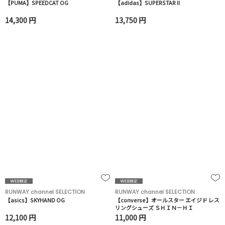
【PUMA】SPEEDCAT OG
【adidas】SUPERSTAR II
14,300 円
13,750 円
RUNWAY channel SELECTION
RUNWAY channel SELECTION
【asics】SKYHAND OG
【converse】オールスター エイジド レス
リングシューズ ＳＨＩＮ－ＨＩ
12,100 円
11,000 円