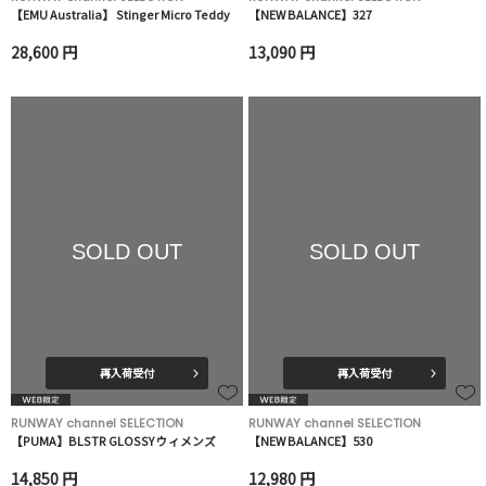
【EMU Australia】 Stinger Micro Teddy
【NEW BALANCE】327
28,600 円
13,090 円
SOLD OUT
SOLD OUT
再入荷受付
再入荷受付
RUNWAY channel SELECTION
RUNWAY channel SELECTION
【PUMA】BLSTR GLOSSY ウィメンズ
【NEW BALANCE】530
14,850 円
12,980 円