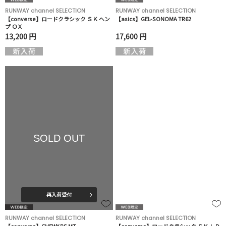
RUNWAY channel SELECTION
RUNWAY channel SELECTION
【converse】ロードクラシック ＳＫ ヘン
【asics】GEL-SONOMA TR62
プ ＯＸ
13,200 円
17,600 円
SOLD OUT
再入荷受付
RUNWAY channel SELECTION
RUNWAY channel SELECTION