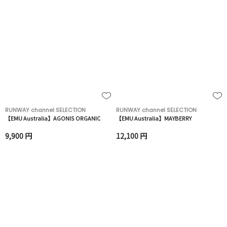
RUNWAY channel SELECTION
RUNWAY channel SELECTION
【EMU Australia】AGONIS ORGANIC
【EMU Australia】MAYBERRY
9,900 円
12,100 円