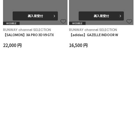
再入荷受付
再入荷受付
RUNWAY channel SELECTION
RUNWAY channel SELECTION
【SALOMON】XA PRO 3D V9 GTX
【adidas】GAZELLE INDOOR W
22,000 円
16,500 円