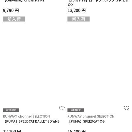
【converse】CHEWY PS MT
【converse】ロードクラシック ＳＫ ＬＤ
ＯＸ
9,790 円
13,200 円
RUNWAY channel SELECTION
RUNWAY channel SELECTION
【PUMA】SPEEDCAT BALLET SD WNS
【PUMA】SPEEDCAT OG
12,100 円
15,400 円