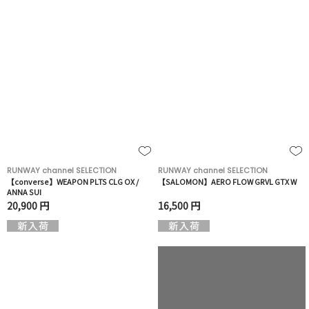
RUNWAY channel SELECTION
RUNWAY channel SELECTION
【converse】WEAPON PLTS CLG OX /
【SALOMON】AERO FLOW GRVL GTX W
ANNA SUI
20,900 円
16,500 円