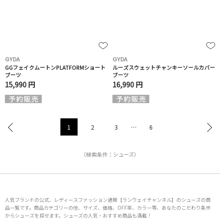
GYDA
GYDA
GGフェイクムートンPLATFORMショート
ルーズスウェットチャンキーソールカバー
ブーツ
ブーツ
15,990 円
16,990 円
1
2
3
…
6
（検索条件：シューズ）
人気ブランドの公式、レディースファッション通販【ランウェイチャンネル】のシューズの商
品一覧です。商品カテゴリーの他、サイズ、価格、OFF率、カラー等、あなたのこだわり条件
からシューズを探せます。シューズの人気・おすすめ商品も満載！