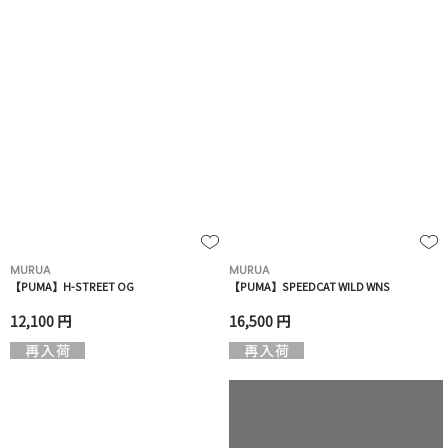
MURUA
MURUA
【PUMA】H-STREET OG
【PUMA】SPEEDCAT WILD WNS
12,100 円
16,500 円