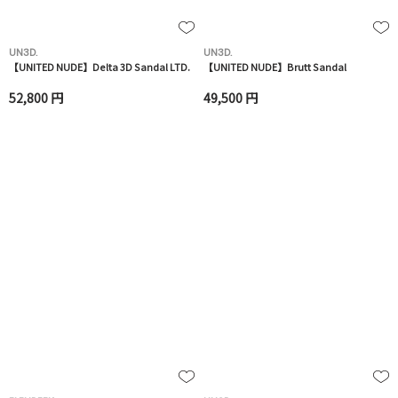
UN3D.
UN3D.
【UNITED NUDE】Delta 3D Sandal LTD.
【UNITED NUDE】Brutt Sandal
52,800 円
49,500 円