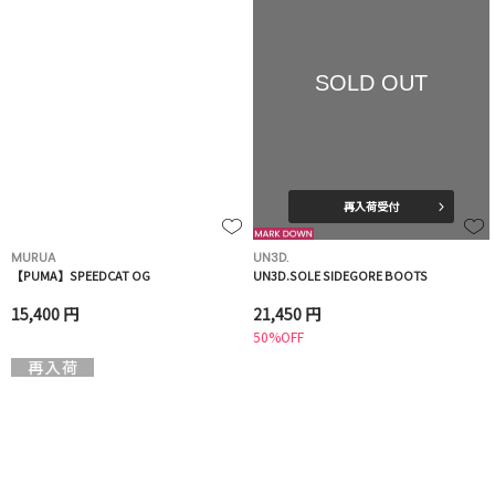
SOLD OUT
再入荷受付
MURUA
UN3D.
【PUMA】SPEEDCAT OG
UN3D.SOLE SIDEGORE BOOTS
15,400 円
21,450 円
50%OFF