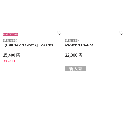
ELENDEEK
ELENDEEK
【HARUTA×ELENDEEK】LOAFERS
ASYME BELT SANDAL
15,400 円
22,000 円
30%OFF