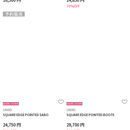
16,500 円
14,850 円
70%OFF
UN3D.
UN3D.
SQUARE EDGE POINTED SABO
SQUARE EDGE POINTED BOOTS
24,750 円
29,700 円