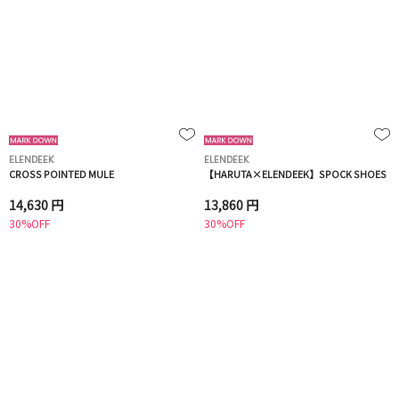
ELENDEEK
ELENDEEK
CROSS POINTED MULE
【HARUTA×ELENDEEK】SPOCK SHOES
14,630 円
13,860 円
30%OFF
30%OFF