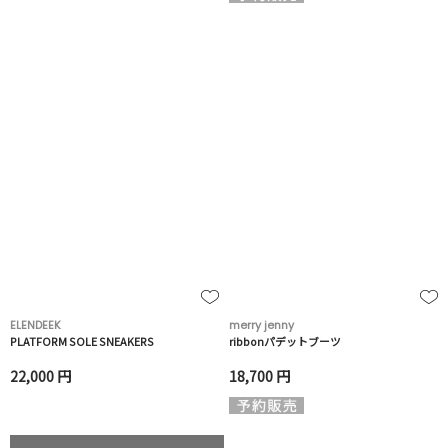
ELENDEEK
merry jenny
PLATFORM SOLE SNEAKERS
ribbonパデットブーツ
22,000 円
18,700 円