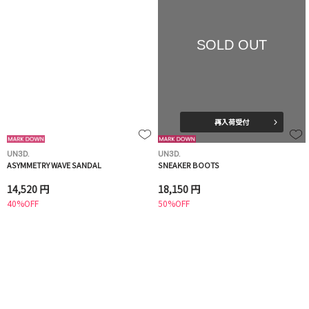
SOLD OUT
再入荷受付
UN3D.
UN3D.
ASYMMETRY WAVE SANDAL
SNEAKER BOOTS
14,520 円
18,150 円
40%OFF
50%OFF