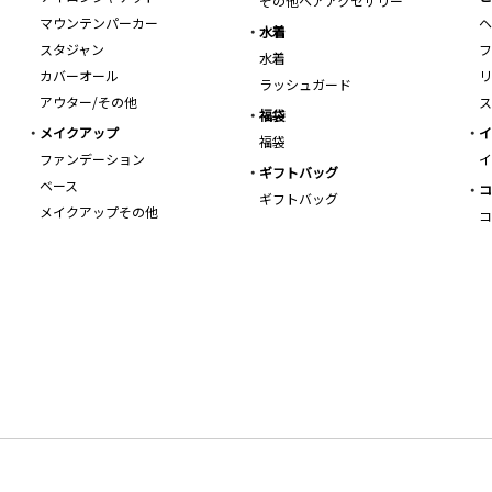
その他ヘアアクセサリー
マウンテンパーカー
ヘ
水着
スタジャン
フ
水着
カバーオール
リ
ラッシュガード
アウター/その他
ス
福袋
メイクアップ
イ
福袋
ファンデーション
イ
ギフトバッグ
ベース
コ
ギフトバッグ
メイクアップその他
コ