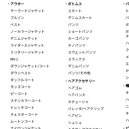
アウター
ボトムス
バ
テーラードジャケット
スカート
ト
ブルゾン
デニムスカート
バ
ベスト
パンツ
ボ
ノーカラージャケット
ショートパンツ
ボ
チ
デニムジャケット
カーゴパンツ
ハ
ライダースジャケット
チノパンツ
ク
ミリタリージャケット
スウェットパンツ
メ
MA-1
スラックス
エ
ダウンジャケット/コート
デニムパンツ
か
ダウンベスト
パンツ/その他
シ
ダッフルコート
ヘアアクセサリー
帽
モッズコート
ヘアゴム
キ
ピーコート
ヘアバンド
ハ
ステンカラーコート
カチューシャ
ニ
トレンチコート
バレッタ/ヘアクリップ
キ
チェスターコート
ヘアピン
ハ
ムートンコート
シュシュ
ナイロンジャケット
ビ