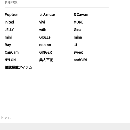
PRESS
Popteen
大人muse
S Cawaii
InRed
ViVi
MORE
JELLY
with
Gina
mini
GISELe
mina
Ray
non-no
JJ
CanCam
GINGER
sweet
NYLON
美人百花
andGIRL
雑誌掲載アイテム
サイトです。