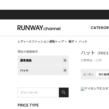
CATEGOR
レディースファッション通販トップ
帽子
ハット
ハット
現在の検索条件
（PRIC
対象商品：
11
件
通常価格
ハット
並べ替え
売れ筋
PRICE TYPE