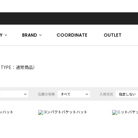
Y
BRAND
COORDINATE
OUTLET
E TYPE：通常商品）
順
在庫の有無
すべて
入荷状況
指定しない