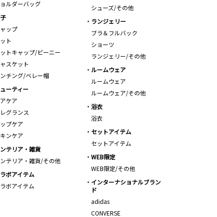
ョルダーバッグ
シューズ/その他
子
ランジェリー
ャップ
ブラ＆フルバック
ット
ショーツ
ットキャップ/ビーニー
ランジェリー/その他
ャスケット
ルームウェア
ンチング/ベレー帽
ルームウェア
ューティー
ルームウェア/その他
アケア
浴衣
レグランス
浴衣
ップケア
セットアイテム
キンケア
セットアイテム
ンテリア・雑貨
WEB限定
ンテリア・雑貨/その他
WEB限定/その他
ラボアイテム
インターナショナルブラン
ラボアイテム
ド
adidas
CONVERSE