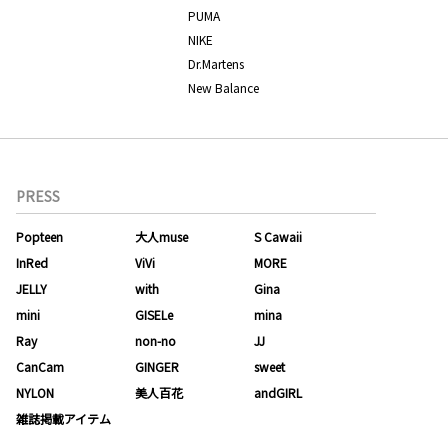
PUMA
NIKE
Dr.Martens
New Balance
PRESS
Popteen
大人muse
S Cawaii
InRed
ViVi
MORE
JELLY
with
Gina
mini
GISELe
mina
Ray
non-no
JJ
CanCam
GINGER
sweet
NYLON
美人百花
andGIRL
雑誌掲載アイテム