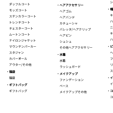
シ
ダッフルコート
ヘアアクセサリー
帽
モッズコート
ヘアゴム
キ
ステンカラーコート
ヘアバンド
ハ
トレンチコート
カチューシャ
ニ
チェスターコート
バレッタ/ヘアクリップ
キ
ムートンコート
ヘアピン
ハ
ナイロンジャケット
シュシュ
マウンテンパーカー
ビ
その他ヘアアクセサリー
スタジャン
ヘ
水着
カバーオール
フ
水着
アウター/その他
リ
ラッシュガード
ス
福袋
メイクアップ
福袋
イ
ファンデーション
イ
ギフトバッグ
ベース
ギフトバッグ
コ
メイクアップその他
コ