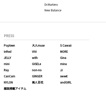
Dr.Martens
New Balance
PRESS
Popteen
大人muse
S Cawaii
InRed
ViVi
MORE
JELLY
with
Gina
mini
GISELe
mina
Ray
non-no
JJ
CanCam
GINGER
sweet
NYLON
美人百花
andGIRL
雑誌掲載アイテム