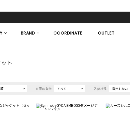
Y
BRAND
COORDINATE
OUTLET
ケット
め順
在庫の有無
すべて
入荷状況
指定しない