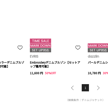
EVRIS
dazzlin
カラーデニムブルゾ
Embroideryデニムブルゾン【セットア
パールデニムシ
用可能】
ップ着用可能】
11,600 円
50%OFF
10,780 円
30
1
（検索条件：デニムジャケット）