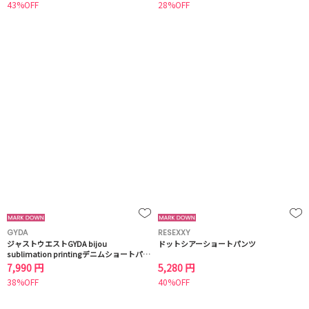
43%OFF
28%OFF
GYDA
RESEXXY
ジャストウエストGYDA bijou
ドットシアーショートパンツ
sublimation printingデニムショートパン
ツ
7,990 円
5,280 円
38%OFF
40%OFF