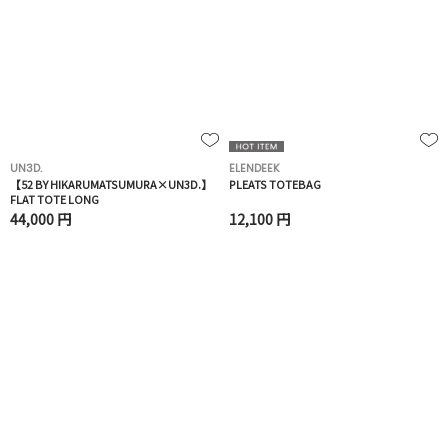
UN3D.
ELENDEEK
【52 BY HIKARUMATSUMURA×UN3D.】
PLEATS TOTEBAG
FLAT TOTE LONG
44,000 円
12,100 円