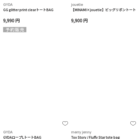
GYDA
jouetie
GG glitter print clearトートBAG
【MINAMI×jouetie】ビッグリボントート
9,990 円
9,900 円
GYDA
merry jenny
GYDAロープLトートBAG
Toy Story / Fluffy Star tote bag