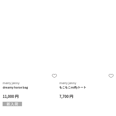
merry jenny
merry jenny
dreamy horse bag
もこもこmiffyトート
11,000 円
7,700 円