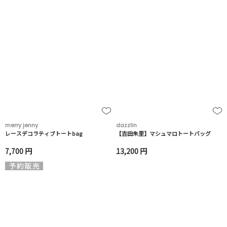
merry jenny
dazzlin
レースデコラティブトートbag
【吉田朱里】マシュマロトートバッグ
7,700 円
13,200 円