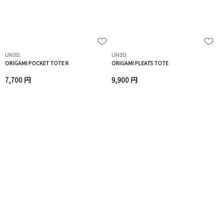
UN3D.
UN3D.
ORIGAMI POCKET TOTE R
ORIGAMI PLEATS TOTE
7,700 円
9,900 円